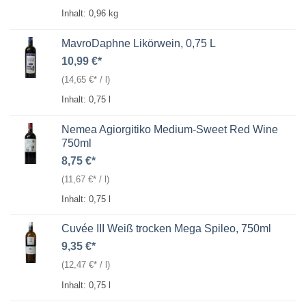
Inhalt: 0,96
kg
MavroDaphne Likörwein, 0,75 L
10,99
€
(
14,65
€
/
l
)
Inhalt: 0,75
l
Nemea Agiorgitiko Medium-Sweet Red Wine
750ml
8,75
€
(
11,67
€
/
l
)
Inhalt: 0,75
l
Cuvée III Weiß trocken Mega Spileo, 750ml
9,35
€
(
12,47
€
/
l
)
Inhalt: 0,75
l