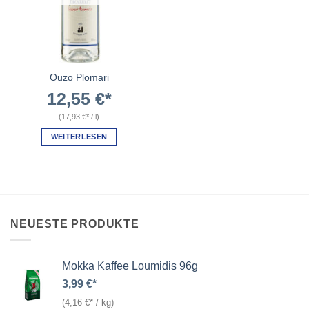
Ouzo Plomari
12,55
€
(
17,93
€
/
l
)
WEITERLESEN
NEUESTE PRODUKTE
Mokka Kaffee Loumidis 96g
3,99
€
(
4,16
€
/
kg
)