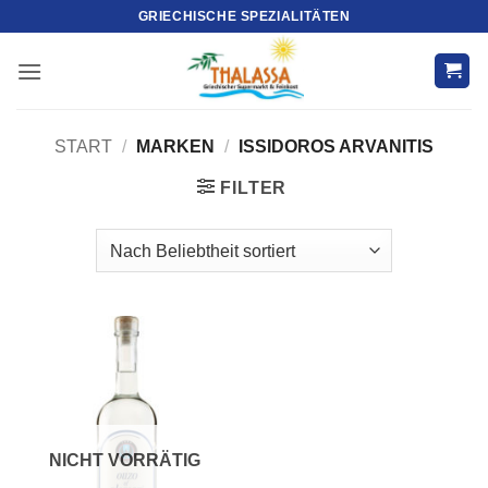
Zum
GRIECHISCHE SPEZIALITÄTEN
Inhalt
springen
START
/
MARKEN
/
ISSIDOROS ARVANITIS
FILTER
NICHT VORRÄTIG