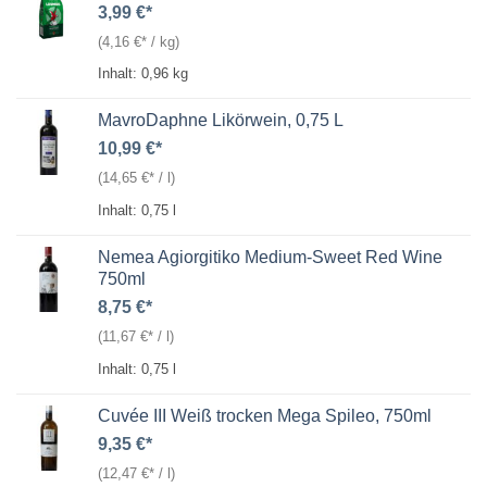
3,99
€
(
4,16
€
/
kg
)
Inhalt: 0,96
kg
MavroDaphne Likörwein, 0,75 L
10,99
€
(
14,65
€
/
l
)
Inhalt: 0,75
l
Nemea Agiorgitiko Medium-Sweet Red Wine
750ml
8,75
€
(
11,67
€
/
l
)
Inhalt: 0,75
l
Cuvée III Weiß trocken Mega Spileo, 750ml
9,35
€
(
12,47
€
/
l
)