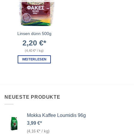
Linsen dünn 500g
2,20
€
(
4,40
€
/
kg
)
WEITERLESEN
NEUESTE PRODUKTE
Mokka Kaffee Loumidis 96g
3,99
€
(
4,16
€
/
kg
)