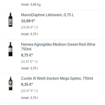
Inhalt: 0,96
kg
MavroDaphne Likörwein, 0,75 L
10,99
€
(
14,65
€
/
l
)
Inhalt: 0,75
l
Nemea Agiorgitiko Medium-Sweet Red Wine
750ml
8,75
€
(
11,67
€
/
l
)
Inhalt: 0,75
l
Cuvée III Weiß trocken Mega Spileo, 750ml
9,35
€
(
12,47
€
/
l
)
Inhalt: 0,75
l