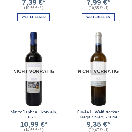
7,39
€
7,99
€
(
10,56
€
/
l
)
(
10,65
€
/
l
)
WEITERLESEN
WEITERLESEN
NICHT VORRÄTIG
NICHT VORRÄTIG
MavroDaphne Likörwein,
Cuvée III Weiß trocken
0,75 L
Mega Spileo, 750ml
10,99
€
9,35
€
(
14,65
€
/
l
)
(
12,47
€
/
l
)