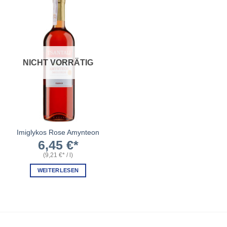
NICHT VORRÄTIG
Imiglykos Rose Amynteon
6,45
€
(
9,21
€
/
l
)
WEITERLESEN