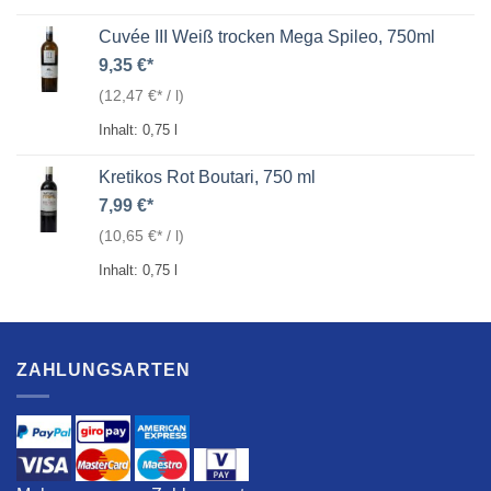
Cuvée III Weiß trocken Mega Spileo, 750ml
9,35
€
(
12,47
€
/
l
)
Inhalt: 0,75
l
Kretikos Rot Boutari, 750 ml
7,99
€
(
10,65
€
/
l
)
Inhalt: 0,75
l
ZAHLUNGSARTEN