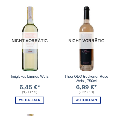
NICHT VORRÄTIG
NICHT VORRÄTIG
Thea OEO trockener Rose
Imiglykos Limnos Weiß
Wein , 750ml
6,45
€
6,99
€
(
9,21
€
/
l
)
(
9,32
€
/
l
)
WEITERLESEN
WEITERLESEN