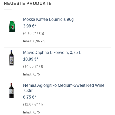
NEUESTE PRODUKTE
Mokka Kaffee Loumidis 96g
3,99
€
(
4,16
€
/
kg
)
Inhalt: 0,96
kg
MavroDaphne Likörwein, 0,75 L
10,99
€
(
14,65
€
/
l
)
Inhalt: 0,75
l
Nemea Agiorgitiko Medium-Sweet Red Wine
750ml
8,75
€
(
11,67
€
/
l
)
Inhalt: 0,75
l