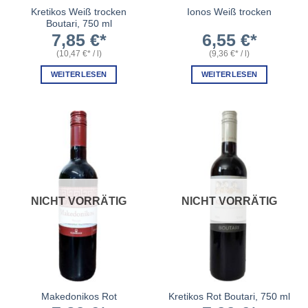
Kretikos Weiß trocken
Ionos Weiß trocken
Boutari, 750 ml
7,85
€
6,55
€
(
10,47
€
/
l
)
(
9,36
€
/
l
)
WEITERLESEN
WEITERLESEN
NICHT VORRÄTIG
NICHT VORRÄTIG
Makedonikos Rot
Kretikos Rot Boutari, 750 ml