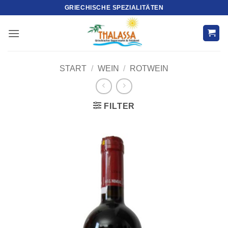
Zum
GRIECHISCHE SPEZIALITÄTEN
Inhalt
springen
START
/
WEIN
/
ROTWEIN
FILTER