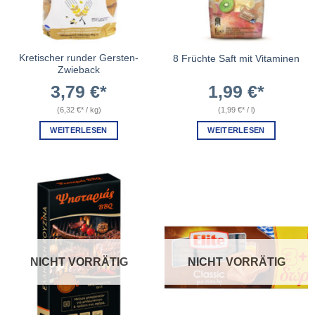
Kretischer runder Gersten-
8 Früchte Saft mit Vitaminen
Zwieback
3,79
€
1,99
€
(
6,32
€
/
kg
)
(
1,99
€
/
l
)
WEITERLESEN
WEITERLESEN
NICHT VORRÄTIG
NICHT VORRÄTIG