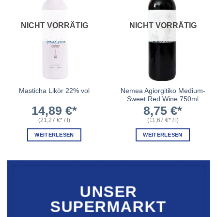
NICHT VORRÄTIG
NICHT VORRÄTIG
Nemea Agiorgitiko Medium-
Masticha Likör 22% vol
Sweet Red Wine 750ml
14,89
€
8,75
€
(
21,27
€
/
l
)
(
11,67
€
/
l
)
WEITERLESEN
WEITERLESEN
UNSER
SUPERMARKT