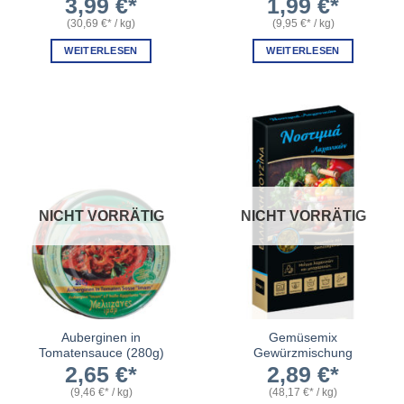
3,99
€
1,99
€
(
30,69
€
/
kg
)
(
9,95
€
/
kg
)
WEITERLESEN
WEITERLESEN
NICHT VORRÄTIG
NICHT VORRÄTIG
Auberginen in
Gemüsemix
Tomatensauce (280g)
Gewürzmischung
2,65
€
2,89
€
(
9,46
€
/
kg
)
(
48,17
€
/
kg
)