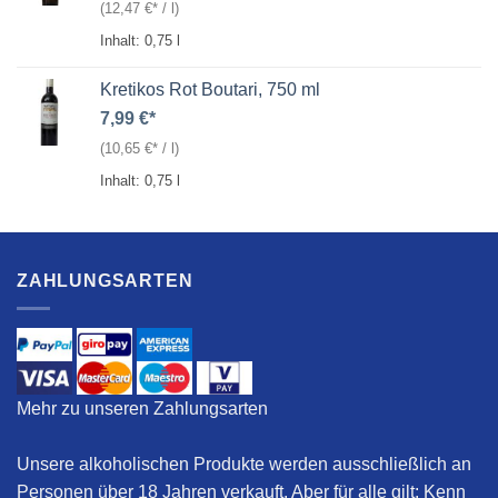
(
12,47
€
/
l
)
Inhalt: 0,75
l
Kretikos Rot Boutari, 750 ml
7,99
€
(
10,65
€
/
l
)
Inhalt: 0,75
l
ZAHLUNGSARTEN
Mehr zu unseren Zahlungsarten
Unsere alkoholischen Produkte werden ausschließlich an
Personen über 18 Jahren verkauft. Aber für alle gilt:
Kenn