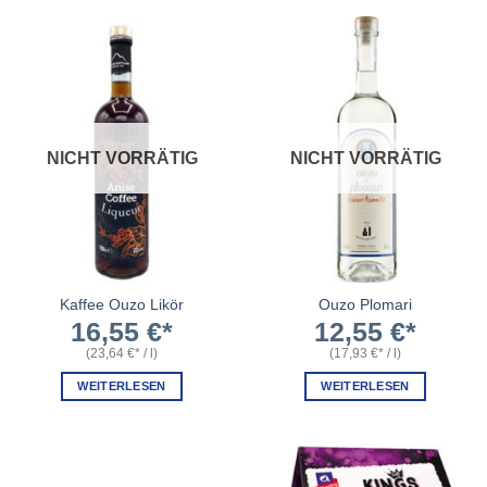
NICHT VORRÄTIG
NICHT VORRÄTIG
Kaffee Ouzo Likör
Ouzo Plomari
16,55
€
12,55
€
(
23,64
€
/
l
)
(
17,93
€
/
l
)
WEITERLESEN
WEITERLESEN