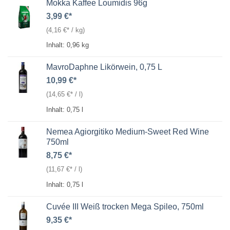
Mokka Kaffee Loumidis 96g
3,99
€
(
4,16
€
/
kg
)
Inhalt: 0,96
kg
MavroDaphne Likörwein, 0,75 L
10,99
€
(
14,65
€
/
l
)
Inhalt: 0,75
l
Nemea Agiorgitiko Medium-Sweet Red Wine
750ml
8,75
€
(
11,67
€
/
l
)
Inhalt: 0,75
l
Cuvée III Weiß trocken Mega Spileo, 750ml
9,35
€