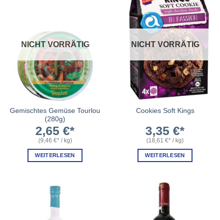
NICHT VORRÄTIG
NICHT VORRÄTIG
Gemischtes Gemüse Tourlou
Cookies Soft Kings
(280g)
2,65
€
3,35
€
(
9,46
€
/
kg
)
(
18,61
€
/
kg
)
WEITERLESEN
WEITERLESEN