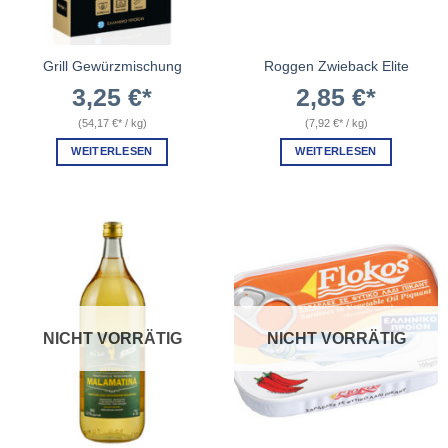
Grill Gewürzmischung
Roggen Zwieback Elite
3,25
€
2,85
€
(
54,17
€
/
kg
)
(
7,92
€
/
kg
)
WEITERLESEN
WEITERLESEN
NICHT VORRÄTIG
NICHT VORRÄTIG