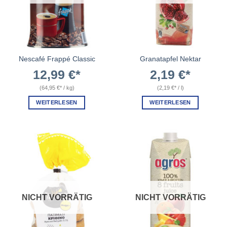
Nescafé Frappé Classic
Granatapfel Nektar
12,99
€
2,19
€
(
64,95
€
/
kg
)
(
2,19
€
/
l
)
WEITERLESEN
WEITERLESEN
NICHT VORRÄTIG
NICHT VORRÄTIG