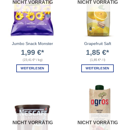
NICHT VORRÄTIG
NICHT VORRÄTIG
Jumbo Snack Monster
Grapefruit Saft
1,99
€
1,85
€
(
23,41
€
/
kg
)
(
1,85
€
/
l
)
WEITERLESEN
WEITERLESEN
NICHT VORRÄTIG
NICHT VORRÄTIG