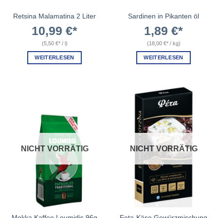
Retsina Malamatina 2 Liter
Sardinen in Pikanten öl
10,99
€
1,89
€
(
5,50
€
/
l
)
(
18,00
€
/
kg
)
WEITERLESEN
WEITERLESEN
NICHT VORRÄTIG
NICHT VORRÄTIG
Mokka Kaffee Loumidis 96g
Feta-Käse Gewürzmischung