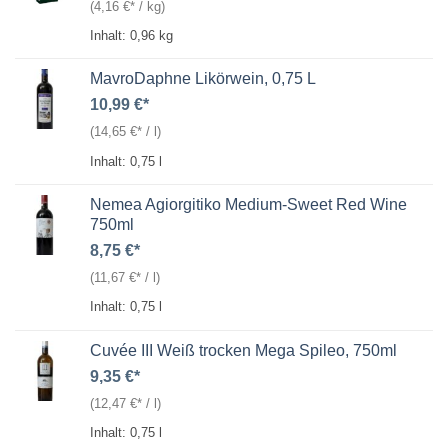
(
4,16
€
/
kg
)
Inhalt: 0,96
kg
MavroDaphne Likörwein, 0,75 L
10,99
€
(
14,65
€
/
l
)
Inhalt: 0,75
l
Nemea Agiorgitiko Medium-Sweet Red Wine
750ml
8,75
€
(
11,67
€
/
l
)
Inhalt: 0,75
l
Cuvée III Weiß trocken Mega Spileo, 750ml
9,35
€
(
12,47
€
/
l
)
Inhalt: 0,75
l