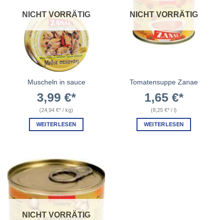
NICHT VORRÄTIG
NICHT VORRÄTIG
Muscheln in sauce
Tomatensuppe Zanae
3,99
€
1,65
€
(
24,94
€
/
kg
)
(
8,25
€
/
l
)
WEITERLESEN
WEITERLESEN
NICHT VORRÄTIG