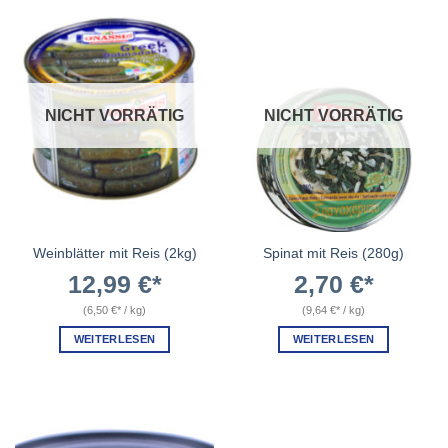
NICHT VORRÄTIG
NICHT VORRÄTIG
Weinblätter mit Reis (2kg)
Spinat mit Reis (280g)
12,99
€
2,70
€
(
6,50
€
/
kg
)
(
9,64
€
/
kg
)
WEITERLESEN
WEITERLESEN