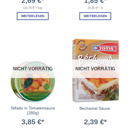
2,69
€
1,85
€
(
10,76
€
/
kg
)
(
9,25
€
/
l
)
WEITERLESEN
WEITERLESEN
NICHT VORRÄTIG
NICHT VORRÄTIG
Stifado in Tomatensauce
Bechamel Sauce
(280g)
3,85
€
2,39
€