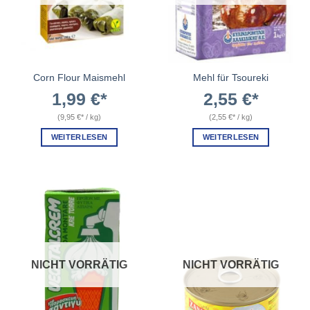
Corn Flour Maismehl
Mehl für Tsoureki
1,99
€
2,55
€
(
9,95
€
/
kg
)
(
2,55
€
/
kg
)
WEITERLESEN
WEITERLESEN
NICHT VORRÄTIG
NICHT VORRÄTIG