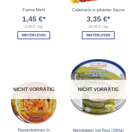
Farina Mehl
Calamaris in pikanter Sauce
1,45
€
3,35
€
(
2,90
€
/
kg
)
(
20,94
€
/
kg
)
WEITERLESEN
WEITERLESEN
NICHT VORRÄTIG
NICHT VORRÄTIG
Riesenbohnen In
Weinblätter mit Reis (280g)