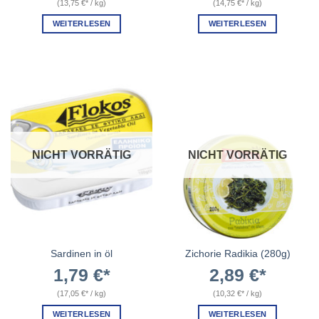
(
13,75
€
/
kg
)
(
14,75
€
/
kg
)
WEITERLESEN
WEITERLESEN
NICHT VORRÄTIG
NICHT VORRÄTIG
Sardinen in öl
Zichorie Radikia (280g)
1,79
€
2,89
€
(
17,05
€
/
kg
)
(
10,32
€
/
kg
)
WEITERLESEN
WEITERLESEN