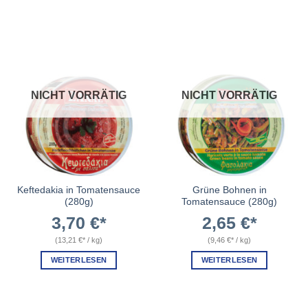
NICHT VORRÄTIG
NICHT VORRÄTIG
Keftedakia in Tomatensauce
Grüne Bohnen in
(280g)
Tomatensauce (280g)
3,70
€
2,65
€
(
13,21
€
/
kg
)
(
9,46
€
/
kg
)
WEITERLESEN
WEITERLESEN