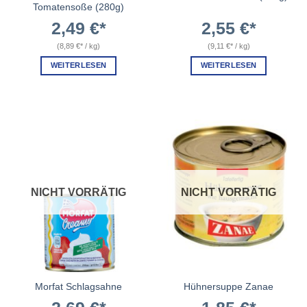
Tomatensoße (280g)
2,49
€
2,55
€
(
8,89
€
/
kg
)
(
9,11
€
/
kg
)
WEITERLESEN
WEITERLESEN
NICHT VORRÄTIG
NICHT VORRÄTIG
Morfat Schlagsahne
Hühnersuppe Zanae