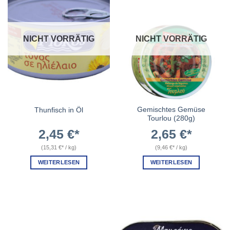
NICHT VORRÄTIG
NICHT VORRÄTIG
Gemischtes Gemüse
Thunfisch in Öl
Tourlou (280g)
2,45
€
2,65
€
(
15,31
€
/
kg
)
(
9,46
€
/
kg
)
WEITERLESEN
WEITERLESEN