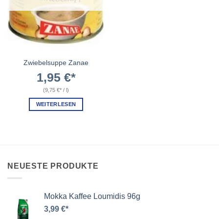
Zwiebelsuppe Zanae
1,95
€
(
9,75
€
/
l
)
WEITERLESEN
NEUESTE PRODUKTE
Mokka Kaffee Loumidis 96g
3,99
€