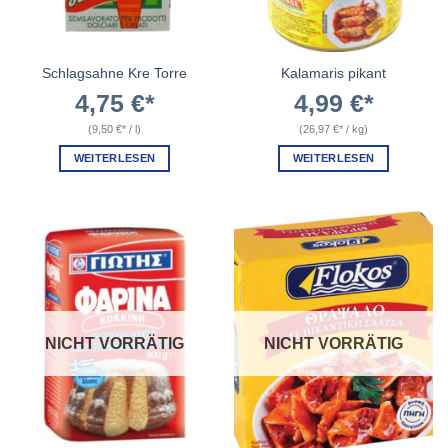
Schlagsahne Kre Torre
Kalamaris pikant
4,75
€
4,99
€
(
9,50
€
/
l
)
(
26,97
€
/
kg
)
WEITERLESEN
WEITERLESEN
NICHT VORRÄTIG
NICHT VORRÄTIG