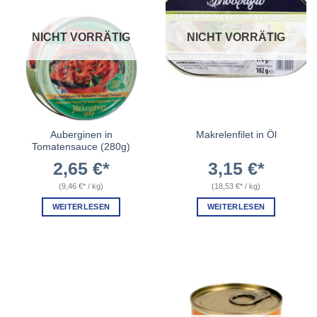
NICHT VORRÄTIG
NICHT VORRÄTIG
Auberginen in
Makrelenfilet in Öl
Tomatensauce (280g)
2,65
€
3,15
€
(
9,46
€
/
kg
)
(
18,53
€
/
kg
)
WEITERLESEN
WEITERLESEN