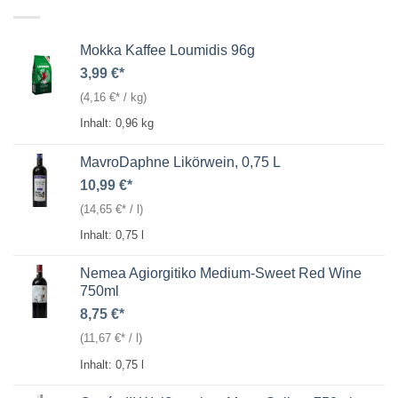
Mokka Kaffee Loumidis 96g
3,99
€
(
4,16
€
/
kg
)
Inhalt: 0,96
kg
MavroDaphne Likörwein, 0,75 L
10,99
€
(
14,65
€
/
l
)
Inhalt: 0,75
l
Nemea Agiorgitiko Medium-Sweet Red Wine
750ml
8,75
€
(
11,67
€
/
l
)
Inhalt: 0,75
l