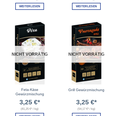
WEITERLESEN
WEITERLESEN
NICHT VORRÄTIG
NICHT VORRÄTIG
Feta-Käse
Grill Gewürzmischung
Gewürzmischung
3,25
€
3,25
€
(
81,25
€
/
kg
)
(
54,17
€
/
kg
)