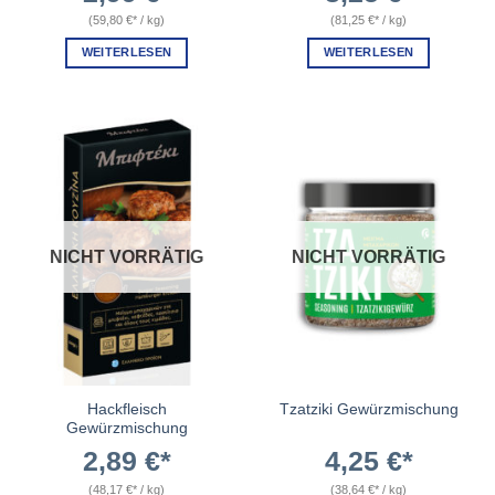
(
59,80
€
/
kg
)
(
81,25
€
/
kg
)
WEITERLESEN
WEITERLESEN
NICHT VORRÄTIG
NICHT VORRÄTIG
Hackfleisch
Tzatziki Gewürzmischung
Gewürzmischung
2,89
€
4,25
€
(
48,17
€
/
kg
)
(
38,64
€
/
kg
)