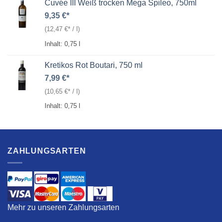
Cuvée III Weiß trocken Mega Spileo, 750ml
9,35
€
(
12,47
€
/
l
)
Inhalt: 0,75
l
Kretikos Rot Boutari, 750 ml
7,99
€
(
10,65
€
/
l
)
Inhalt: 0,75
l
ZAHLUNGSARTEN
Mehr zu unseren Zahlungsarten