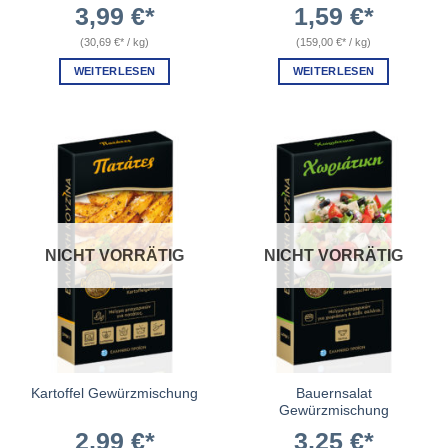
3,99
€
1,59
€
(
30,69
€
/
kg
)
(
159,00
€
/
kg
)
WEITERLESEN
WEITERLESEN
NICHT VORRÄTIG
NICHT VORRÄTIG
Bauernsalat
Kartoffel Gewürzmischung
Gewürzmischung
2,99
€
3,25
€