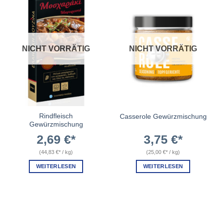
NICHT VORRÄTIG
NICHT VORRÄTIG
Rindfleisch
Casserole Gewürzmischung
Gewürzmischung
2,69
€
3,75
€
(
44,83
€
/
kg
)
(
25,00
€
/
kg
)
WEITERLESEN
WEITERLESEN