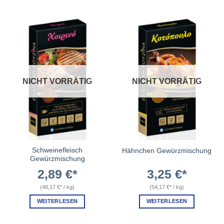
NICHT VORRÄTIG
NICHT VORRÄTIG
Schweinefleisch
Hähnchen Gewürzmischung
Gewürzmischung
2,89
€
3,25
€
(
48,17
€
/
kg
)
(
54,17
€
/
kg
)
WEITERLESEN
WEITERLESEN