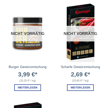
NICHT VORRÄTIG
NICHT VORRÄTIG
Burger Gewürzmischung
Scharfe Gewürzmischung
3,99
€
2,69
€
(
33,25
€
/
kg
)
(
53,80
€
/
kg
)
WEITERLESEN
WEITERLESEN