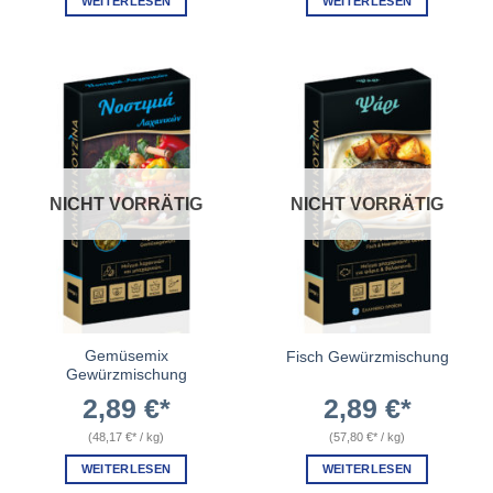
WEITERLESEN
WEITERLESEN
NICHT VORRÄTIG
NICHT VORRÄTIG
Gemüsemix
Fisch Gewürzmischung
Gewürzmischung
2,89
€
2,89
€
(
48,17
€
/
kg
)
(
57,80
€
/
kg
)
WEITERLESEN
WEITERLESEN