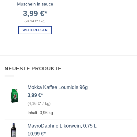
Muscheln in sauce
3,99
€
(
24,94
€
/
kg
)
WEITERLESEN
NEUESTE PRODUKTE
Mokka Kaffee Loumidis 96g
3,99
€
(
4,16
€
/
kg
)
Inhalt: 0,96
kg
MavroDaphne Likörwein, 0,75 L
10,99
€