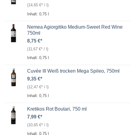
(
14,65
€
/
l
)
Inhalt: 0,75
l
Nemea Agiorgitiko Medium-Sweet Red Wine
750ml
8,75
€
(
11,67
€
/
l
)
Inhalt: 0,75
l
Cuvée III Weiß trocken Mega Spileo, 750ml
9,35
€
(
12,47
€
/
l
)
Inhalt: 0,75
l
Kretikos Rot Boutari, 750 ml
7,99
€
(
10,65
€
/
l
)
Inhalt: 0,75
l