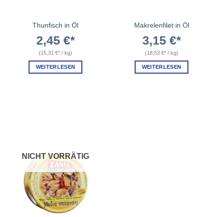
Thunfisch in Öl
Makrelenfilet in Öl
2,45
€
3,15
€
(
15,31
€
/
kg
)
(
18,53
€
/
kg
)
WEITERLESEN
WEITERLESEN
NICHT VORRÄTIG