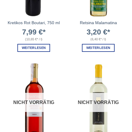
Kretikos Rot Boutari, 750 ml
Retsina Malamatina
7,99
€
3,20
€
(
10,65
€
/
l
)
(
6,40
€
/
l
)
WEITERLESEN
WEITERLESEN
NICHT VORRÄTIG
NICHT VORRÄTIG