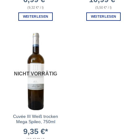
(
9,32
€
/
l
)
(
5,50
€
/
l
)
WEITERLESEN
WEITERLESEN
NICHT VORRÄTIG
Cuvée III Weiß trocken
Mega Spileo, 750ml
9,35
€