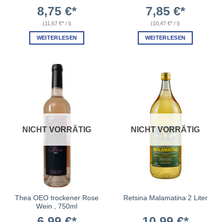
8,75
€
7,85
€
(
11,67
€
/
l
)
(
10,47
€
/
l
)
WEITERLESEN
WEITERLESEN
NICHT VORRÄTIG
NICHT VORRÄTIG
Thea OEO trockener Rose
Retsina Malamatina 2 Liter
Wein , 750ml
6,99
€
10,99
€