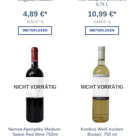
0,75 L
4,89
€
10,99
€
(
6,52
€
/
l
)
(
14,65
€
/
l
)
WEITERLESEN
WEITERLESEN
NICHT VORRÄTIG
NICHT VORRÄTIG
Nemea Agiorgitiko Medium-
Kretikos Weiß trocken
Sweet Red Wine 750ml
Boutari, 750 ml