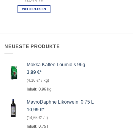
(
12,47
€
/
l
)
WEITERLESEN
NEUESTE PRODUKTE
Mokka Kaffee Loumidis 96g
3,99
€
(
4,16
€
/
kg
)
Inhalt: 0,96
kg
MavroDaphne Likörwein, 0,75 L
10,99
€
(
14,65
€
/
l
)
Inhalt: 0,75
l