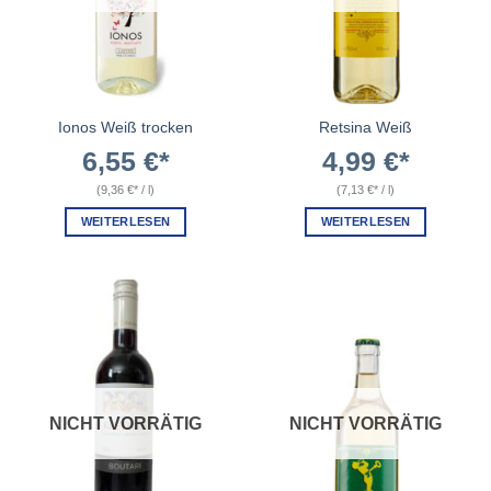
Ionos Weiß trocken
Retsina Weiß
6,55
€
4,99
€
(
9,36
€
/
l
)
(
7,13
€
/
l
)
WEITERLESEN
WEITERLESEN
NICHT VORRÄTIG
NICHT VORRÄTIG