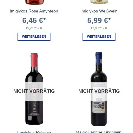
Imiglykos Rose Amynteon
Imiglykos Weißwein
6,45
€
5,99
€
(
9,21
€
/
l
)
(
7,99
€
/
l
)
WEITERLESEN
WEITERLESEN
NICHT VORRÄTIG
NICHT VORRÄTIG
MavroDaphne Likörwein,
Imiglykos Rotwein