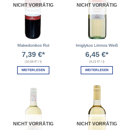
NICHT VORRÄTIG
NICHT VORRÄTIG
Makedonikos Rot
Imiglykos Limnos Weiß
7,39
€
6,45
€
(
10,56
€
/
l
)
(
9,21
€
/
l
)
WEITERLESEN
WEITERLESEN
NICHT VORRÄTIG
NICHT VORRÄTIG