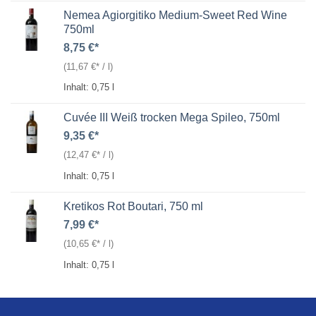
Nemea Agiorgitiko Medium-Sweet Red Wine
750ml
8,75
€
(
11,67
€
/
l
)
Inhalt: 0,75
l
Cuvée III Weiß trocken Mega Spileo, 750ml
9,35
€
(
12,47
€
/
l
)
Inhalt: 0,75
l
Kretikos Rot Boutari, 750 ml
7,99
€
(
10,65
€
/
l
)
Inhalt: 0,75
l