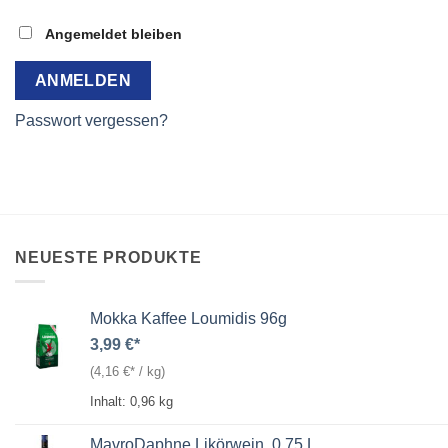
Angemeldet bleiben
ANMELDEN
Passwort vergessen?
NEUESTE PRODUKTE
Mokka Kaffee Loumidis 96g
3,99
€
(
4,16
€
/
kg
)
Inhalt: 0,96
kg
MavroDaphne Likörwein, 0,75 L