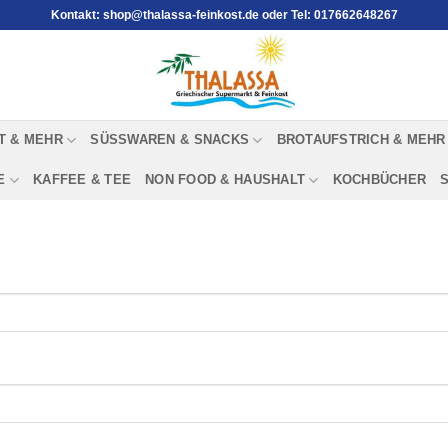
Kontakt: shop@thalassa-feinkost.de oder Tel: 017662648267
T & MEHR
SÜSSWAREN & SNACKS
BROTAUFSTRICH & MEHR
E
KAFFEE & TEE
NON FOOD & HAUSHALT
KOCHBÜCHER