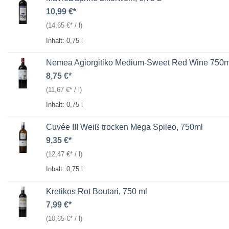
10,99
€
(
14,65
€
/
l
)
Inhalt: 0,75
l
Nemea Agiorgitiko Medium-Sweet Red Wine 750m
8,75
€
(
11,67
€
/
l
)
Inhalt: 0,75
l
Cuvée III Weiß trocken Mega Spileo, 750ml
9,35
€
(
12,47
€
/
l
)
Inhalt: 0,75
l
Kretikos Rot Boutari, 750 ml
7,99
€
(
10,65
€
/
l
)