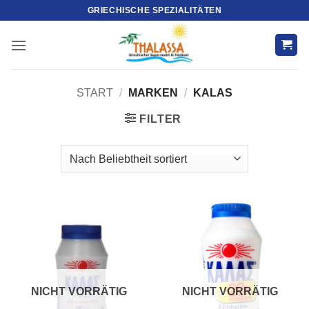
Zum
GRIECHISCHE SPEZIALITÄTEN
Inhalt
springen
START
/
MARKEN
/
KALAS
FILTER
NICHT VORRÄTIG
NICHT VORRÄTIG