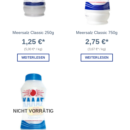
Meersalz Classic 250g
Meersalz Classic 750g
1,25
€
2,75
€
(
5,00
€
/
kg
)
(
3,67
€
/
kg
)
WEITERLESEN
WEITERLESEN
NICHT VORRÄTIG