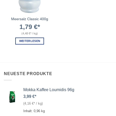
Meersalz Classic 400g
1,79
€
(
4,48
€
/
kg
)
WEITERLESEN
NEUESTE PRODUKTE
Mokka Kaffee Loumidis 96g
3,99
€
(
4,16
€
/
kg
)
Inhalt: 0,96
kg