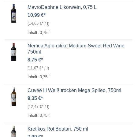
MavroDaphne Likörwein, 0,75 L
10,99
€
(
14,65
€
/
l
)
Inhalt: 0,75
l
Nemea Agiorgitiko Medium-Sweet Red Wine
750ml
8,75
€
(
11,67
€
/
l
)
Inhalt: 0,75
l
Cuvée III Weiß trocken Mega Spileo, 750ml
9,35
€
(
12,47
€
/
l
)
Inhalt: 0,75
l
Kretikos Rot Boutari, 750 ml
7,99
€