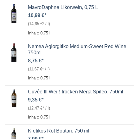
MavroDaphne Likörwein, 0,75 L
10,99
€
(
14,65
€
/
l
)
Inhalt: 0,75
l
Nemea Agiorgitiko Medium-Sweet Red Wine
750ml
8,75
€
(
11,67
€
/
l
)
Inhalt: 0,75
l
Cuvée III Weiß trocken Mega Spileo, 750ml
9,35
€
(
12,47
€
/
l
)
Inhalt: 0,75
l
Kretikos Rot Boutari, 750 ml
7,99
€