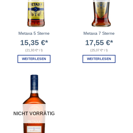
Metaxa 5 Sterne
Metaxa 7 Sterne
15,35
€
17,55
€
(
21,93
€
/
l
)
(
25,07
€
/
l
)
WEITERLESEN
WEITERLESEN
NICHT VORRÄTIG