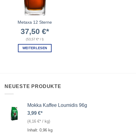
Metaxa 12 Sterne
37,50
€
(
53,57
€
/
l
)
WEITERLESEN
NEUESTE PRODUKTE
Mokka Kaffee Loumidis 96g
3,99
€
(
4,16
€
/
kg
)
Inhalt: 0,96
kg