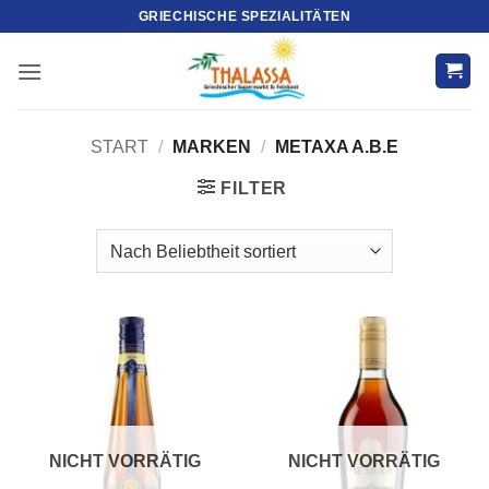
Zum
GRIECHISCHE SPEZIALITÄTEN
Inhalt
springen
START
/
MARKEN
/
METAXA A.B.E
FILTER
NICHT VORRÄTIG
NICHT VORRÄTIG