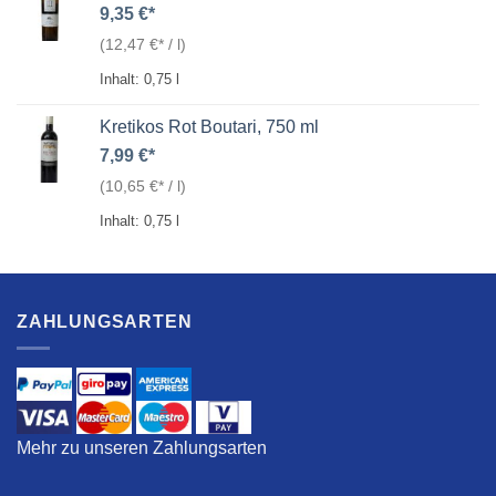
9,35
€
(
12,47
€
/
l
)
Inhalt: 0,75
l
Kretikos Rot Boutari, 750 ml
7,99
€
(
10,65
€
/
l
)
Inhalt: 0,75
l
ZAHLUNGSARTEN
Mehr zu unseren Zahlungsarten