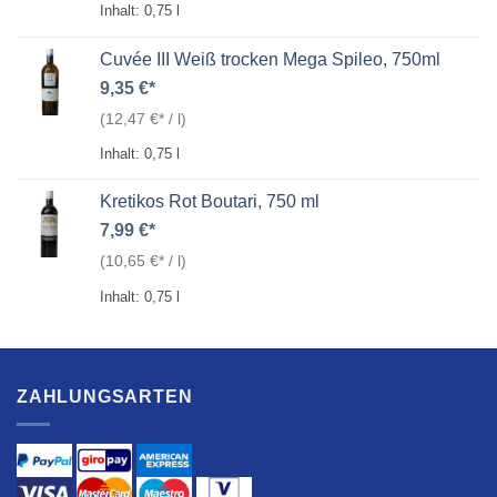
Inhalt: 0,75
l
Cuvée III Weiß trocken Mega Spileo, 750ml
9,35
€
(
12,47
€
/
l
)
Inhalt: 0,75
l
Kretikos Rot Boutari, 750 ml
7,99
€
(
10,65
€
/
l
)
Inhalt: 0,75
l
ZAHLUNGSARTEN