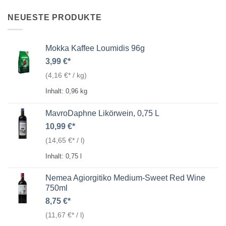
NEUESTE PRODUKTE
Mokka Kaffee Loumidis 96g
3,99
€
(
4,16
€
/
kg
)
Inhalt: 0,96
kg
MavroDaphne Likörwein, 0,75 L
10,99
€
(
14,65
€
/
l
)
Inhalt: 0,75
l
Nemea Agiorgitiko Medium-Sweet Red Wine
750ml
8,75
€
(
11,67
€
/
l
)