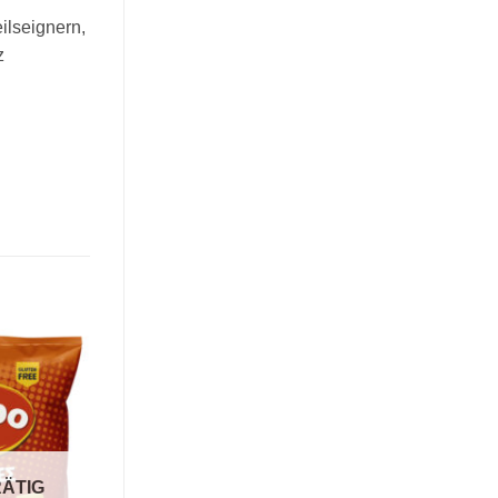
ilseignern,
z
ÄTIG