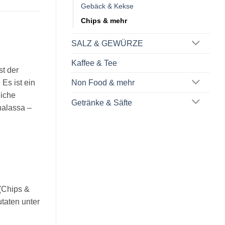
Gebäck & Kekse
Chips & mehr
SALZ & GEWÜRZE
Kaffee & Tee
st
der
.
Es
ist
ein
Non Food & mehr
liche
Getränke & Säfte
halassa –
(Chips &
utaten unter