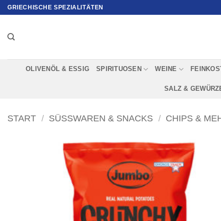
Zum
GRIECHISCHE SPEZIALITÄTEN
Inhalt
springen
OLIVENÖL & ESSIG
SPIRITUOSEN
WEINE
FEINKOS
SALZ & GEWÜRZ
START
/
SÜSSWAREN & SNACKS
/
CHIPS & ME