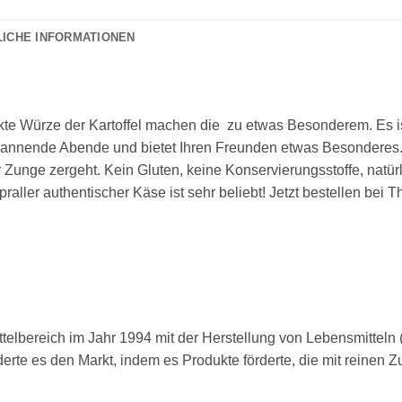
LICHE INFORMATIONEN
kte
Würze
der Kartoffel
machen
die
zu
etwas
Besonderem.
Es
i
pannende
Abende
und
bietet
Ihren
Freunden
etwas
Besonderes
r
Zunge
zergeht.
Kein
Gluten,
keine
Konservierungsstoffe,
natür
praller
authentischer
Käse
ist
sehr
beliebt!
Jetzt
bestellen bei T
elbereich im Jahr 1994 mit der Herstellung von Lebensmitteln 
erte es den Markt, indem es Produkte förderte, die mit reinen Z