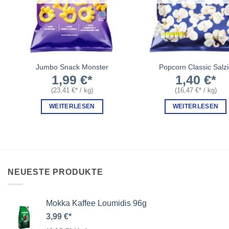
Jumbo Snack Monster
Popcorn Classic Salz
1,99
€
1,40
€
(
23,41
€
/
kg
)
(
16,47
€
/
kg
)
WEITERLESEN
WEITERLESEN
NEUESTE PRODUKTE
Mokka Kaffee Loumidis 96g
3,99
€