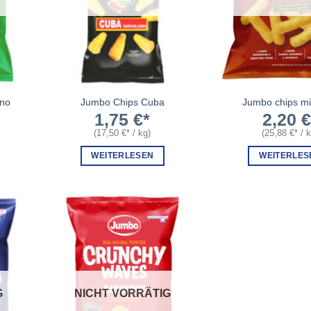
ano
Jumbo Chips Cuba
Jumbo chips mi
1,75
€
2,20
(
17,50
€
/
kg
)
(
25,88
€
/
WEITERLESEN
WEITERLES
G
NICHT VORRÄTIG