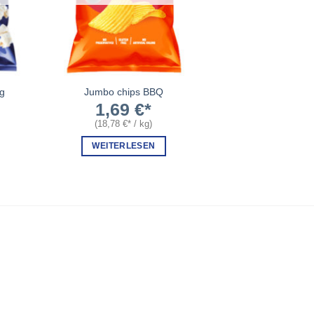
ig
Jumbo chips BBQ
1,69
€
(
18,78
€
/
kg
)
WEITERLESEN