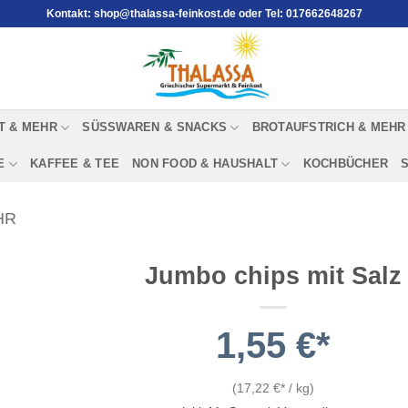
Kontakt: shop@thalassa-feinkost.de oder Tel: 017662648267
T & MEHR
SÜSSWAREN & SNACKS
BROTAUFSTRICH & MEHR
E
KAFFEE & TEE
NON FOOD & HAUSHALT
KOCHBÜCHER
HR
Jumbo chips mit Salz
1,55
€
(
17,22
€
/
kg
)