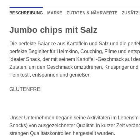
BESCHREIBUNG
MARKE
ZUTATEN & NÄHRWERTE
ZUSÄTZ
Jumbo chips mit Salz
Die
perfekte
Balance
aus
Kartoffeln und Salz
und
die
perfe
perfekte
Begleiter
für
Heimkino,
Couching,
Filme
und
ents
idealer
Snack,
der
mit
seinem
Kartoffel
-Geschmack
auf
de
Zutaten,
um
den
Geschmack
umzudrehen.
Knuspriger
und
Feinkost ,
entspannen
und
genießen
GLUTENFREI
Unser Unternehmen begann seine Aktivitäten im Lebensmitt
Snacks) von ausgezeichneter Qualität. In kurzer Zeit veränd
strengen Qualitätskontrollen hergestellt wurden.