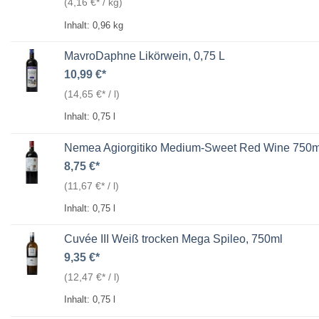
(
4,16
€
/
kg
)
Inhalt: 0,96
kg
MavroDaphne Likörwein, 0,75 L
10,99
€
(
14,65
€
/
l
)
Inhalt: 0,75
l
Nemea Agiorgitiko Medium-Sweet Red Wine 750m
8,75
€
(
11,67
€
/
l
)
Inhalt: 0,75
l
Cuvée III Weiß trocken Mega Spileo, 750ml
9,35
€
(
12,47
€
/
l
)
Inhalt: 0,75
l