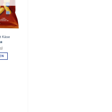
t Käse
€
kg
)
EN