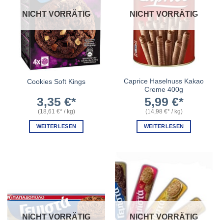
NICHT VORRÄTIG
NICHT VORRÄTIG
Caprice Haselnuss Kakao
Cookies Soft Kings
Creme 400g
3,35
€
5,99
€
(
18,61
€
/
kg
)
(
14,98
€
/
kg
)
WEITERLESEN
WEITERLESEN
NICHT VORRÄTIG
NICHT VORRÄTIG