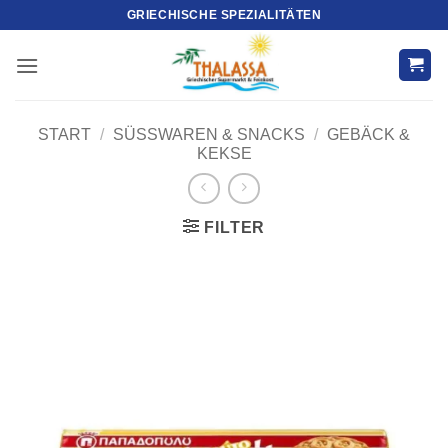
Zum
GRIECHISCHE SPEZIALITÄTEN
Inhalt
springen
START
/
SÜSSWAREN & SNACKS
/
GEBÄCK &
KEKSE
FILTER