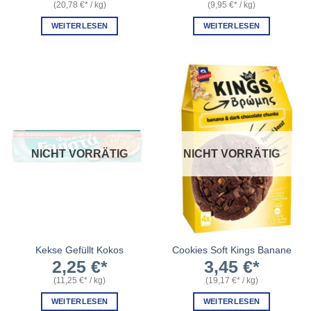
(
20,78
€
/
kg
)
(
9,95
€
/
kg
)
WEITERLESEN
WEITERLESEN
NICHT VORRÄTIG
NICHT VORRÄTIG
Kekse Gefüllt Kokos
Cookies Soft Kings Banane
2,25
€
3,45
€
(
11,25
€
/
kg
)
(
19,17
€
/
kg
)
WEITERLESEN
WEITERLESEN