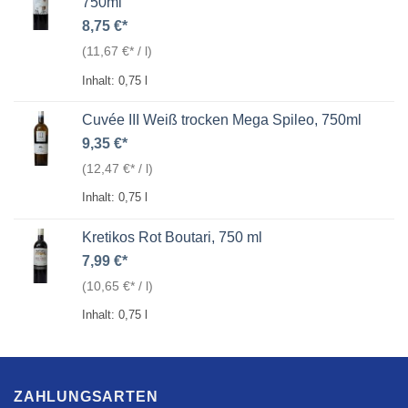
750ml
8,75
€
(
11,67
€
/
l
)
Inhalt: 0,75
l
Cuvée III Weiß trocken Mega Spileo, 750ml
9,35
€
(
12,47
€
/
l
)
Inhalt: 0,75
l
Kretikos Rot Boutari, 750 ml
7,99
€
(
10,65
€
/
l
)
Inhalt: 0,75
l
ZAHLUNGSARTEN