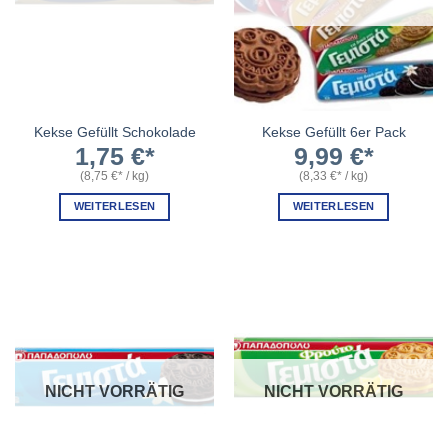
Kekse Gefüllt Schokolade
Kekse Gefüllt 6er Pack
1,75
€
9,99
€
(
8,75
€
/
kg
)
(
8,33
€
/
kg
)
WEITERLESEN
WEITERLESEN
NICHT VORRÄTIG
NICHT VORRÄTIG