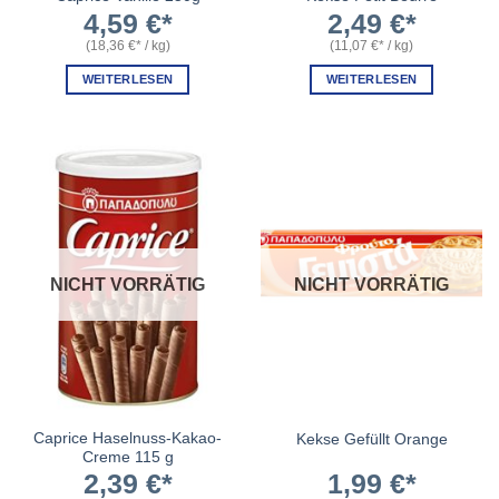
4,59
€
2,49
€
(
18,36
€
/
kg
)
(
11,07
€
/
kg
)
WEITERLESEN
WEITERLESEN
NICHT VORRÄTIG
NICHT VORRÄTIG
Caprice Haselnuss-Kakao-
Kekse Gefüllt Orange
Creme 115 g
2,39
€
1,99
€