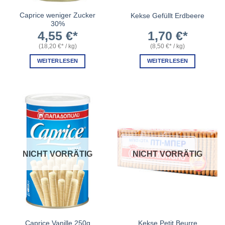
Caprice weniger Zucker
Kekse Gefüllt Erdbeere
30%
4,55
€
1,70
€
(
18,20
€
/
kg
)
(
8,50
€
/
kg
)
WEITERLESEN
WEITERLESEN
NICHT VORRÄTIG
NICHT VORRÄTIG
Caprice Vanille 250g
Kekse Petit Beurre