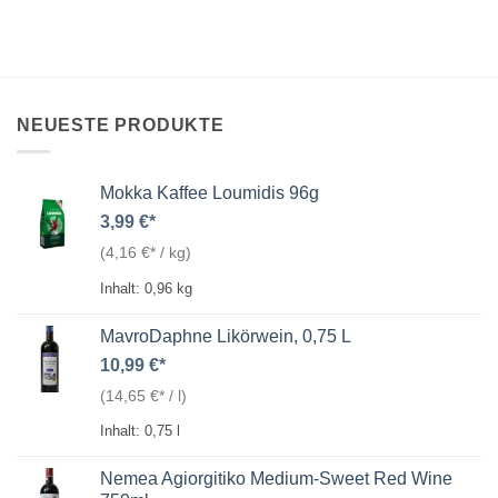
NEUESTE PRODUKTE
Mokka Kaffee Loumidis 96g
3,99
€
(
4,16
€
/
kg
)
Inhalt: 0,96
kg
MavroDaphne Likörwein, 0,75 L
10,99
€
(
14,65
€
/
l
)
Inhalt: 0,75
l
Nemea Agiorgitiko Medium-Sweet Red Wine