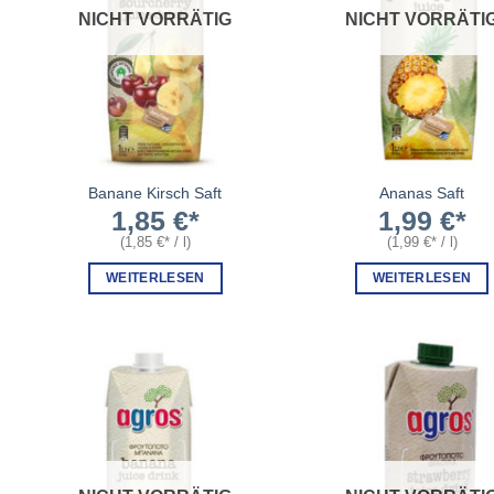
NICHT VORRÄTIG
NICHT VORRÄTI
Banane Kirsch Saft
Ananas Saft
1,85
€
1,99
€
(
1,85
€
/
l
)
(
1,99
€
/
l
)
WEITERLESEN
WEITERLESEN