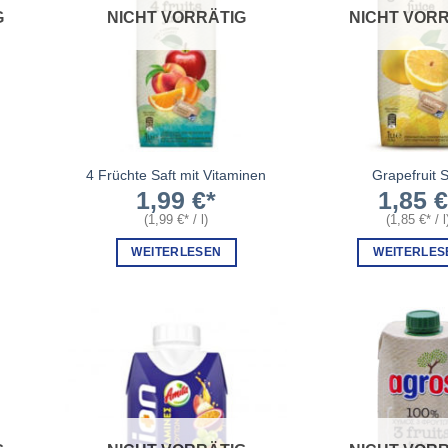
G
NICHT VORRÄTIG
NICHT VORR
4 Früchte Saft mit Vitaminen
Grapefruit S
1,99
€
1,85
(
1,99
€
/
l
)
(
1,85
€
/
l
WEITERLESEN
WEITERLES