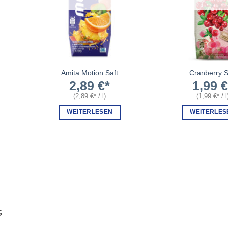
Amita Motion Saft
Cranberry S
2,89
€
1,99
(
2,89
€
/
l
)
(
1,99
€
/
l
WEITERLESEN
WEITERLES
G