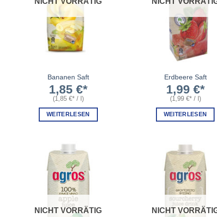
NICHT VORRÄTIG
NICHT VORRÄTI
Bananen Saft
Erdbeere Saft
1,85
€
1,99
€
(
1,85
€
/
l
)
(
1,99
€
/
l
)
WEITERLESEN
WEITERLESEN
NICHT VORRÄTIG
NICHT VORRÄTI