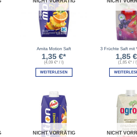
G
NICHT VORRÄTIG
NICHT VORR
Amita Motion Saft
3 Früchte Saft mit
1,35
€
1,85
(
4,09
€
/
l
)
(
1,85
€
/
l
WEITERLESEN
WEITERLES
G
NICHT VORRÄTIG
NICHT VORR