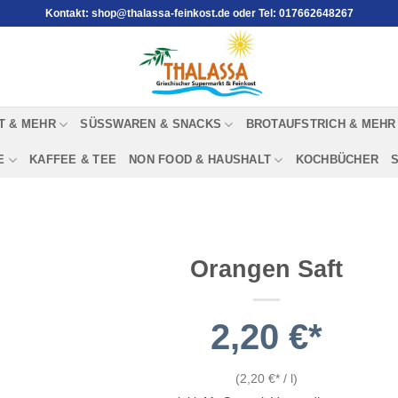
Kontakt: shop@thalassa-feinkost.de oder Tel: 017662648267
T & MEHR
SÜSSWAREN & SNACKS
BROTAUFSTRICH & MEHR
E
KAFFEE & TEE
NON FOOD & HAUSHALT
KOCHBÜCHER
Orangen Saft
2,20
€
(
2,20
€
/
l
)