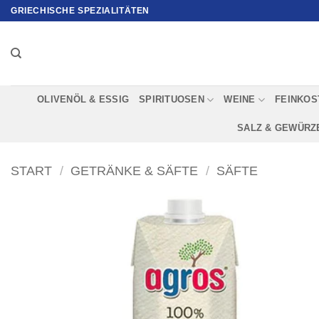
Zum
GRIECHISCHE SPEZIALITÄTEN
Inhalt
springen
OLIVENÖL & ESSIG
SPIRITUOSEN
WEINE
FEINKOS
SALZ & GEWÜRZ
START
/
GETRÄNKE & SÄFTE
/
SÄFTE