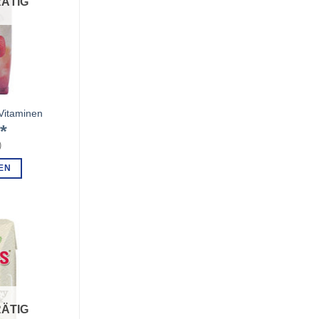
ÄTIG
 Vitaminen
€
)
EN
ÄTIG