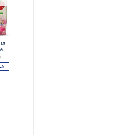
aft
€
)
EN