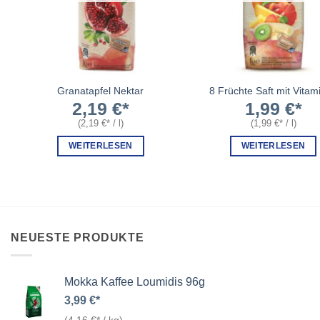
Granatapfel Nektar
8 Früchte Saft mit Vitam
2,19
€
1,99
€
(
2,19
€
/
l
)
(
1,99
€
/
l
)
WEITERLESEN
WEITERLESEN
NEUESTE PRODUKTE
Mokka Kaffee Loumidis 96g
3,99
€
(
4,16
€
/
kg
)