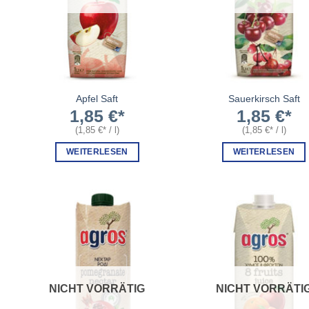
Apfel Saft
Sauerkirsch Saft
1,85
€
1,85
€
(
1,85
€
/
l
)
(
1,85
€
/
l
)
WEITERLESEN
WEITERLESEN
NICHT VORRÄTIG
NICHT VORRÄTI