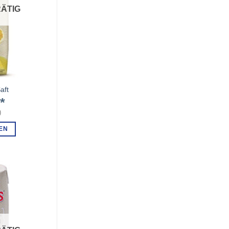
ÄTIG
aft
€
)
EN