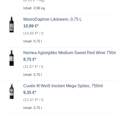
Inhalt: 0,96
kg
MavroDaphne Likörwein, 0,75 L
10,99
€
(
14,65
€
/
l
)
Inhalt: 0,75
l
Nemea Agiorgitiko Medium-Sweet Red Wine 750m
8,75
€
(
11,67
€
/
l
)
Inhalt: 0,75
l
Cuvée III Weiß trocken Mega Spileo, 750ml
9,35
€
(
12,47
€
/
l
)
Inhalt: 0,75
l