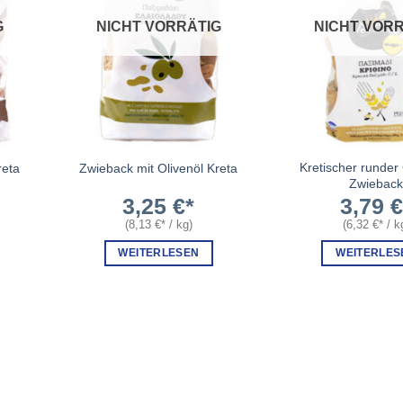
G
NICHT VORRÄTIG
NICHT VORR
Kretischer runder
reta
Zwieback mit Olivenöl Kreta
Zwiebac
3,25
€
3,79
(
8,13
€
/
kg
)
(
6,32
€
/
k
WEITERLESEN
WEITERLES