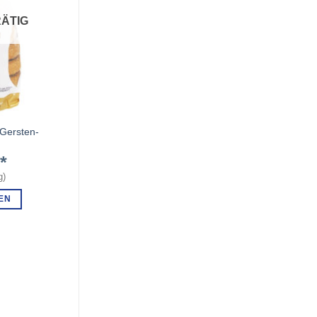
ÄTIG
 Gersten-
k
€
g
)
EN