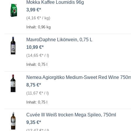
Mokka Kaffee Loumidis 96g
3,99
€
(
4,16
€
/
kg
)
Inhalt: 0,96
kg
MavroDaphne Likörwein, 0,75 L
10,99
€
(
14,65
€
/
l
)
Inhalt: 0,75
l
Nemea Agiorgitiko Medium-Sweet Red Wine 750m
8,75
€
(
11,67
€
/
l
)
Inhalt: 0,75
l
Cuvée III Weiß trocken Mega Spileo, 750ml
9,35
€
(
12,47
€
/
l
)