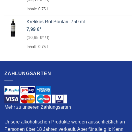
Inhalt: 0,75
l
Kretikos Rot Boutari, 750 ml
7,99
€
(
10,65
€
/
l
)
Inhalt: 0,75
l
ZAHLUNGSARTEN
Mehr zu unseren Zahlungsarten
Unsere alkoholischen Produkte werden ausschließlich an
Personen über 18 Jahren verkauft. Aber für alle gilt:
Kenn