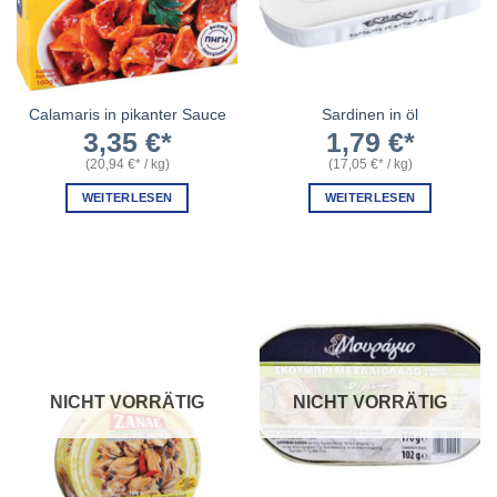
Calamaris in pikanter Sauce
Sardinen in öl
3,35
€
1,79
€
(
20,94
€
/
kg
)
(
17,05
€
/
kg
)
WEITERLESEN
WEITERLESEN
NICHT VORRÄTIG
NICHT VORRÄTIG