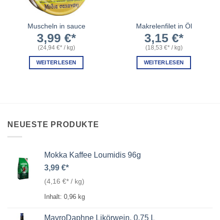
Muscheln in sauce
Makrelenfilet in Öl
3,99
€
3,15
€
(
24,94
€
/
kg
)
(
18,53
€
/
kg
)
WEITERLESEN
WEITERLESEN
NEUESTE PRODUKTE
Mokka Kaffee Loumidis 96g
3,99
€
(
4,16
€
/
kg
)
Inhalt: 0,96
kg
MavroDaphne Likörwein, 0,75 L