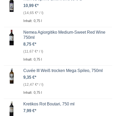
10,99
€
(
14,65
€
/
l
)
Inhalt: 0,75
l
Nemea Agiorgitiko Medium-Sweet Red Wine
750ml
8,75
€
(
11,67
€
/
l
)
Inhalt: 0,75
l
Cuvée III Weiß trocken Mega Spileo, 750ml
9,35
€
(
12,47
€
/
l
)
Inhalt: 0,75
l
Kretikos Rot Boutari, 750 ml
7,99
€