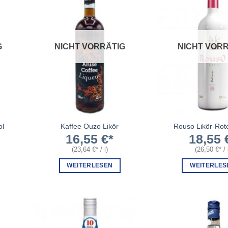
G
NICHT VORRÄTIG
NICHT VORR
ol
Kaffee Ouzo Likör
Rouso Likör-Rot
16,55
€
18,55
(
23,64
€
/
l
)
(
26,50
€
/
WEITERLESEN
WEITERLES