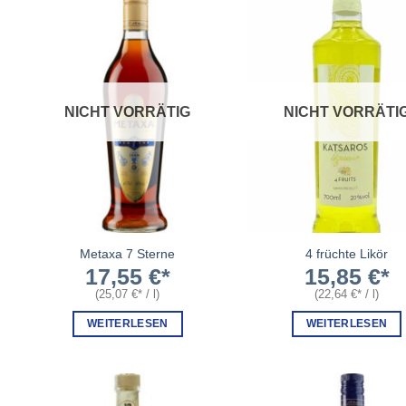
NICHT VORRÄTIG
NICHT VORRÄTI
Metaxa 7 Sterne
4 früchte Likör
17,55
€
15,85
€
(
25,07
€
/
l
)
(
22,64
€
/
l
)
WEITERLESEN
WEITERLESEN