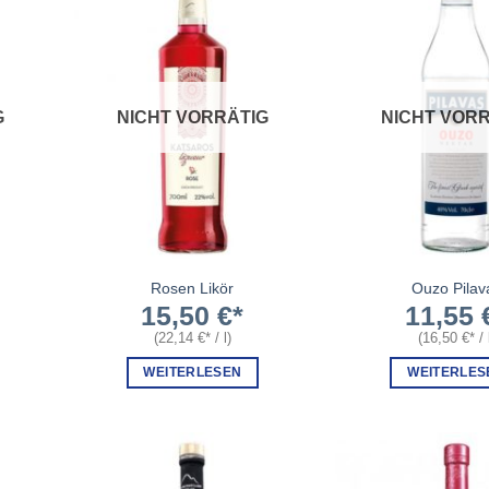
G
NICHT VORRÄTIG
NICHT VORR
Rosen Likör
Ouzo Pilav
15,50
€
11,55
(
22,14
€
/
l
)
(
16,50
€
/
WEITERLESEN
WEITERLES