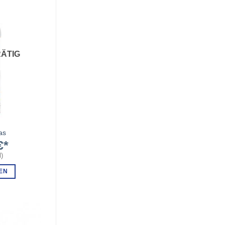
ÄTIG
as
€
l
)
EN