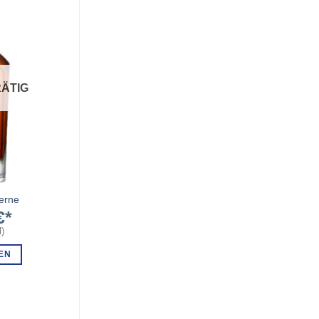
ÄTIG
erne
€
l
)
EN