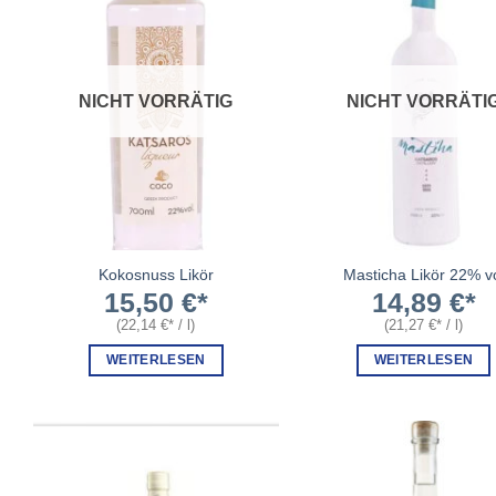
NICHT VORRÄTIG
NICHT VORRÄTI
Kokosnuss Likör
Masticha Likör 22% v
15,50
€
14,89
€
(
22,14
€
/
l
)
(
21,27
€
/
l
)
WEITERLESEN
WEITERLESEN