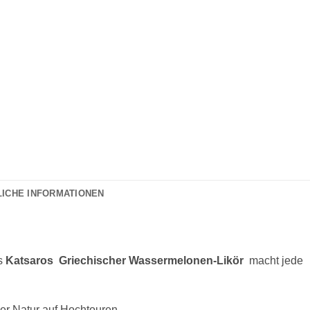
LICHE INFORMATIONEN
es
Katsaros Griechischer Wassermelonen-Likör
macht jede
der Natur auf Hochtouren.