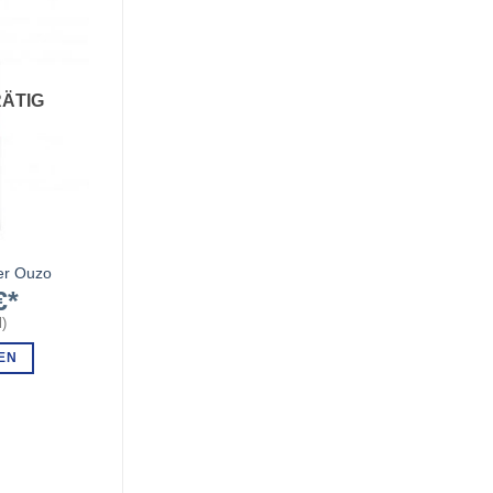
ÄTIG
er Ouzo
€
l
)
EN