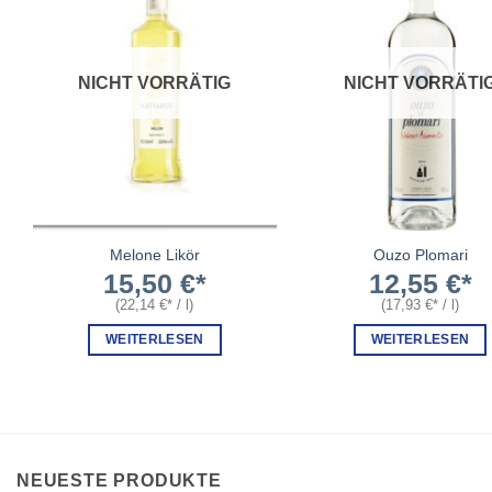
NICHT VORRÄTIG
NICHT VORRÄTI
Melone Likör
Ouzo Plomari
15,50
€
12,55
€
(
22,14
€
/
l
)
(
17,93
€
/
l
)
WEITERLESEN
WEITERLESEN
NEUESTE PRODUKTE