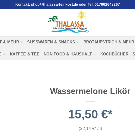
Kontakt: shop@thalassa-feinkost.de oder Tel: 017662648267
T & MEHR
SÜSSWAREN & SNACKS
BROTAUFSTRICH & MEHR
E
KAFFEE & TEE
NON FOOD & HAUSHALT
KOCHBÜCHER
Wassermelone Likör
15,50
€
(
22,14
€
/
l
)