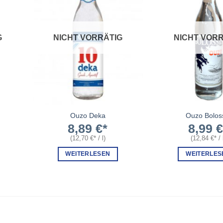
G
NICHT VORRÄTIG
NICHT VORR
Ouzo Deka
Ouzo Bolos
8,89
€
8,99
(
12,70
€
/
l
)
(
12,84
€
/
WEITERLESEN
WEITERLES