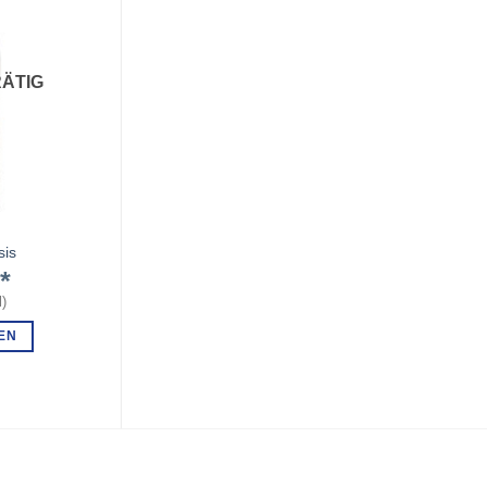
ÄTIG
sis
€
l
)
EN