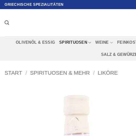
Zum
GRIECHISCHE SPEZIALITÄTEN
Inhalt
springen
OLIVENÖL & ESSIG
SPIRITUOSEN
WEINE
FEINKOS
SALZ & GEWÜRZ
START
/
SPIRITUOSEN & MEHR
/
LIKÖRE