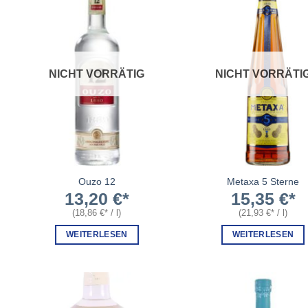
NICHT VORRÄTIG
NICHT VORRÄTI
Ouzo 12
Metaxa 5 Sterne
13,20
€
15,35
€
(
18,86
€
/
l
)
(
21,93
€
/
l
)
WEITERLESEN
WEITERLESEN