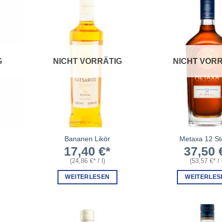
G
NICHT VORRÄTIG
NICHT VORR
Bananen Likör
Metaxa 12 St
17,40
€
37,50
(
24,86
€
/
l
)
(
53,57
€
/
WEITERLESEN
WEITERLES