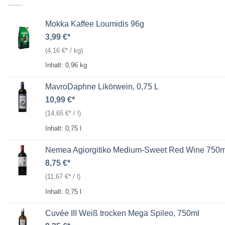
Mokka Kaffee Loumidis 96g
3,99
€
(
4,16
€
/
kg
)
Inhalt: 0,96
kg
MavroDaphne Likörwein, 0,75 L
10,99
€
(
14,65
€
/
l
)
Inhalt: 0,75
l
Nemea Agiorgitiko Medium-Sweet Red Wine 750m
8,75
€
(
11,67
€
/
l
)
Inhalt: 0,75
l
Cuvée III Weiß trocken Mega Spileo, 750ml