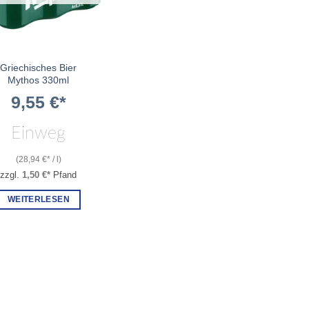
Griechisches Bier
Mythos 330ml
9,55
€
Einweg
(
28,94
€
/
l
)
zzgl.
1,50
€
Pfand
WEITERLESEN