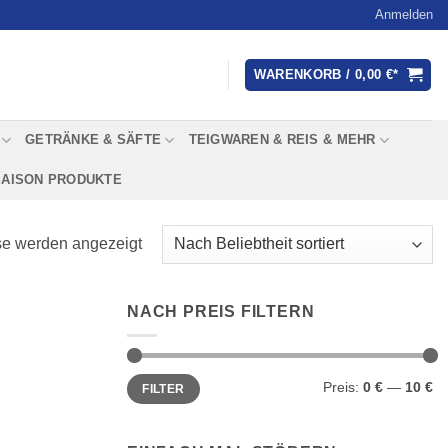
Anmelden
WARENKORB /
0,00
€
GETRÄNKE & SÄFTE
TEIGWAREN & REIS & MEHR
SAISON PRODUKTE
Nach
se werden angezeigt
Beliebtheit
sortiert
NACH PREIS FILTERN
Min.
Max.
Preis:
0 €
—
10 €
FILTER
Preis
Preis