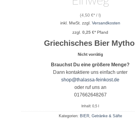
Einweg
(
4,50
€
/
l
)
inkl. MwSt.
zzgl.
Versandkosten
zzgl.
0,25
€
Pfand
Griechisches Bier Mytho
Nicht vorrätig
Brauchst Du eine größere Menge?
Dann kontaktiere uns einfach unter
shop@thalassa-feinkost.de
oder ruf uns an
017662648267
Inhalt: 0,5
l
Kategorien:
BIER
,
Getränke & Säfte