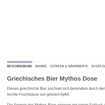
BESCHREIBUNG
MARKE
ZUTATEN & NÄHRWERTE
ZUSÄTZ
Griechisches Bier Mythos Dose
Dieses griechische Bier zeichnet sich besonders durch den
leichte Fruchtsäure von grünem Apfel.
Die Aromen des Mythos-Biers erinnern mit jedem Schluck 