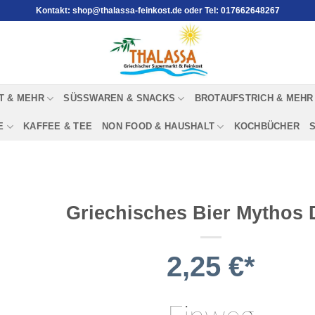
Kontakt: shop@thalassa-feinkost.de oder Tel: 017662648267
T & MEHR
SÜSSWAREN & SNACKS
BROTAUFSTRICH & MEHR
E
KAFFEE & TEE
NON FOOD & HAUSHALT
KOCHBÜCHER
Griechisches Bier Mythos
2,25
€