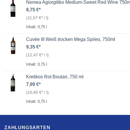
Nemea Agiorgitiko Medium-Sweet Red Wine 750m
8,75
€
(
11,67
€
/
l
)
Inhalt: 0,75
l
Cuvée III Weiß trocken Mega Spileo, 750ml
9,35
€
(
12,47
€
/
l
)
Inhalt: 0,75
l
Kretikos Rot Boutari, 750 ml
7,99
€
(
10,65
€
/
l
)
Inhalt: 0,75
l
ZAHLUNGSARTEN