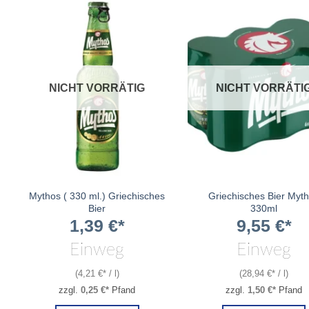
NICHT VORRÄTIG
NICHT VORRÄTI
Mythos ( 330 ml.) Griechisches
Griechisches Bier Myt
Bier
330ml
1,39
€
9,55
€
Einweg
Einweg
(
4,21
€
/
l
)
(
28,94
€
/
l
)
zzgl.
0,25
€
Pfand
zzgl.
1,50
€
Pfand