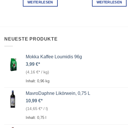
WEITERLESEN
WEITERLESEN
NEUESTE PRODUKTE
Mokka Kaffee Loumidis 96g
3,99
€
(
4,16
€
/
kg
)
Inhalt: 0,96
kg
MavroDaphne Likörwein, 0,75 L
10,99
€
(
14,65
€
/
l
)
Inhalt: 0,75
l