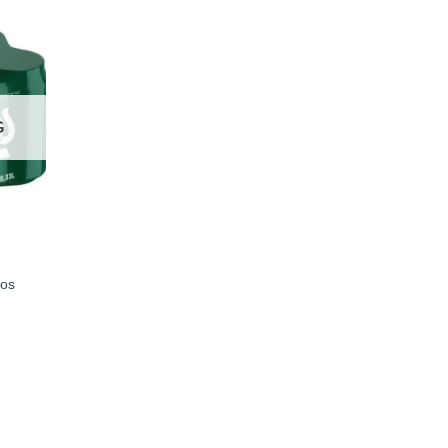
G
hos