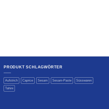
PRODUKT SCHLAGWÖRTER
Aufstrich
Caprice
Sesam
Sesam-Paste
Süsswaren
Tahini