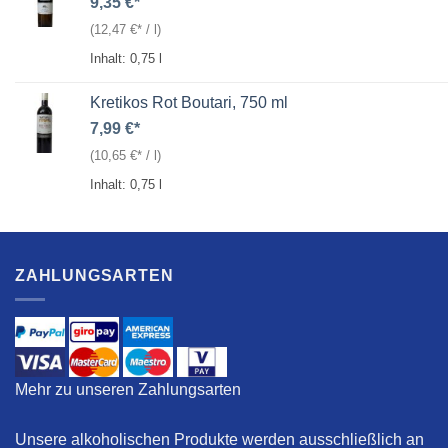
9,35
€
(
12,47
€
/
l
)
Inhalt: 0,75
l
Kretikos Rot Boutari, 750 ml
7,99
€
(
10,65
€
/
l
)
Inhalt: 0,75
l
ZAHLUNGSARTEN
Mehr zu unseren Zahlungsarten
Unsere alkoholischen Produkte werden ausschließlich an