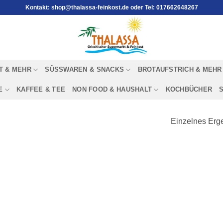
Kontakt: shop@thalassa-feinkost.de oder Tel: 017662648267
T & MEHR
SÜSSWAREN & SNACKS
BROTAUFSTRICH & MEHR
E
KAFFEE & TEE
NON FOOD & HAUSHALT
KOCHBÜCHER
Einzelnes Erge