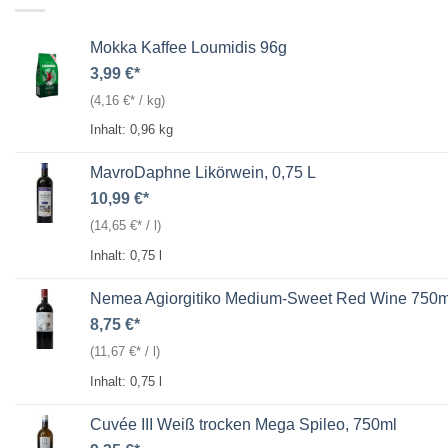
Mokka Kaffee Loumidis 96g
3,99
€
(
4,16
€
/
kg
)
Inhalt: 0,96
kg
MavroDaphne Likörwein, 0,75 L
10,99
€
(
14,65
€
/
l
)
Inhalt: 0,75
l
Nemea Agiorgitiko Medium-Sweet Red Wine 750m
8,75
€
(
11,67
€
/
l
)
Inhalt: 0,75
l
Cuvée III Weiß trocken Mega Spileo, 750ml