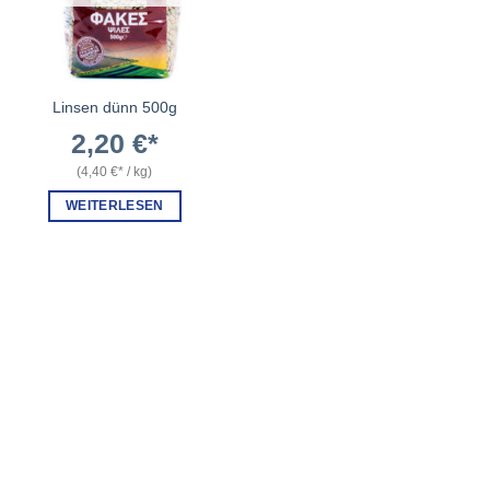
Linsen dünn 500g
2,20
€
(
4,40
€
/
kg
)
WEITERLESEN