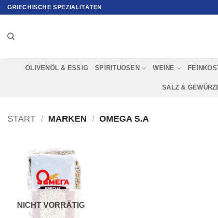
Zum
GRIECHISCHE SPEZIALITÄTEN
Inhalt
springen
OLIVENÖL & ESSIG
SPIRITUOSEN
WEINE
FEINKOS
SALZ & GEWÜRZ
START
/
MARKEN
/
OMEGA S.A
NICHT VORRÄTIG