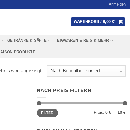
Anmelden
WARENKORB /
0,00
€
GETRÄNKE & SÄFTE
TEIGWAREN & REIS & MEHR
SAISON PRODUKTE
bnis wird angezeigt
NACH PREIS FILTERN
Min.
Max.
Preis:
0 €
—
10 €
FILTER
Preis
Preis