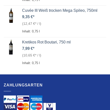
Cuvée III Weiß trocken Mega Spileo, 750ml
9,35
€
(
12,47
€
/
l
)
Inhalt: 0,75
l
Kretikos Rot Boutari, 750 ml
7,99
€
(
10,65
€
/
l
)
Inhalt: 0,75
l
ZAHLUNGSARTEN