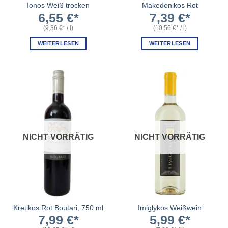
Ionos Weiß trocken
Makedonikos Rot
6,55
€
7,39
€
(
9,36
€
/
l
)
(
10,56
€
/
l
)
WEITERLESEN
WEITERLESEN
NICHT VORRÄTIG
NICHT VORRÄTIG
Kretikos Rot Boutari, 750 ml
Imiglykos Weißwein
7,99
€
5,99
€