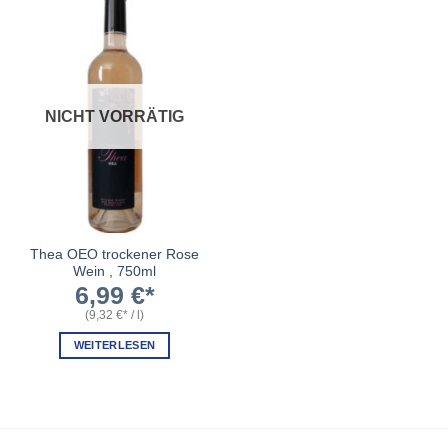
NICHT VORRÄTIG
Thea OEO trockener Rose
Wein , 750ml
6,99
€
(
9,32
€
/
l
)
WEITERLESEN