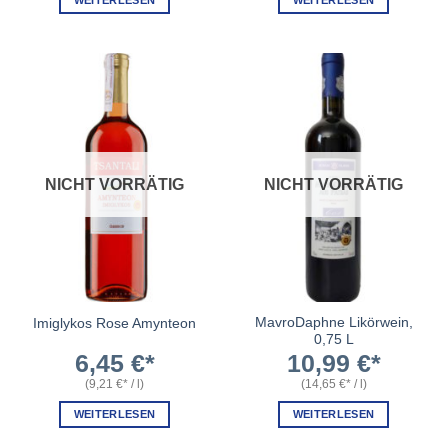
NICHT VORRÄTIG
NICHT VORRÄTIG
MavroDaphne Likörwein,
Imiglykos Rose Amynteon
0,75 L
6,45
€
10,99
€
(
9,21
€
/
l
)
(
14,65
€
/
l
)
WEITERLESEN
WEITERLESEN