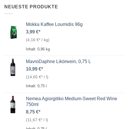
NEUESTE PRODUKTE
Mokka Kaffee Loumidis 96g
3,99
€
(
4,16
€
/
kg
)
Inhalt: 0,96
kg
MavroDaphne Likörwein, 0,75 L
10,99
€
(
14,65
€
/
l
)
Inhalt: 0,75
l
Nemea Agiorgitiko Medium-Sweet Red Wine
750ml
8,75
€
(
11,67
€
/
l
)
Inhalt: 0,75
l