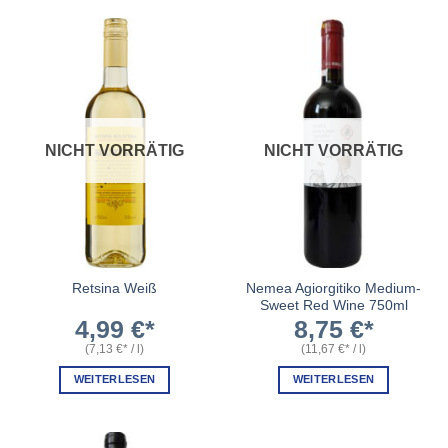
NICHT VORRÄTIG
NICHT VORRÄTIG
Nemea Agiorgitiko Medium-
Retsina Weiß
Sweet Red Wine 750ml
4,99
€
8,75
€
(
7,13
€
/
l
)
(
11,67
€
/
l
)
WEITERLESEN
WEITERLESEN