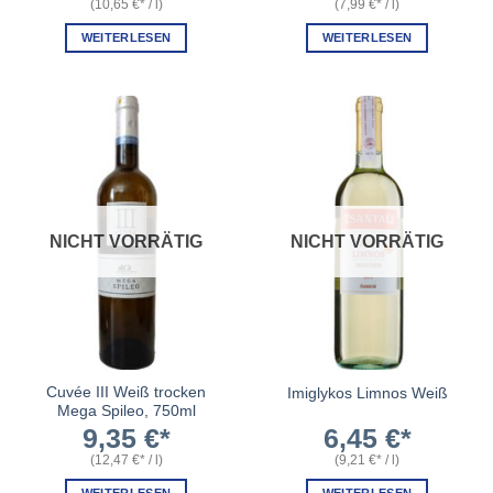
(
10,65
€
/
l
)
(
7,99
€
/
l
)
WEITERLESEN
WEITERLESEN
NICHT VORRÄTIG
NICHT VORRÄTIG
Cuvée III Weiß trocken
Imiglykos Limnos Weiß
Mega Spileo, 750ml
9,35
€
6,45
€
(
12,47
€
/
l
)
(
9,21
€
/
l
)
WEITERLESEN
WEITERLESEN