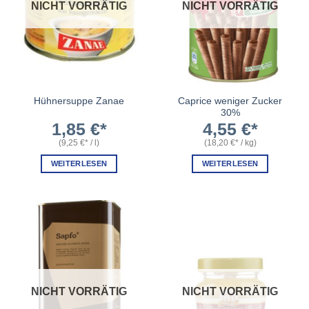
NICHT VORRÄTIG
NICHT VORRÄTIG
Caprice weniger Zucker
Hühnersuppe Zanae
30%
1,85
€
4,55
€
(
9,25
€
/
l
)
(
18,20
€
/
kg
)
WEITERLESEN
WEITERLESEN
NICHT VORRÄTIG
NICHT VORRÄTIG