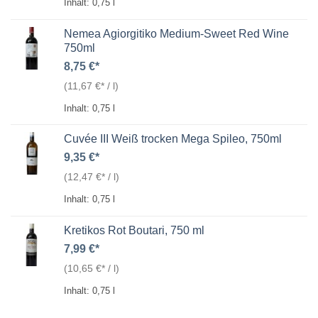
Inhalt: 0,75
l
Nemea Agiorgitiko Medium-Sweet Red Wine
750ml
8,75
€
(
11,67
€
/
l
)
Inhalt: 0,75
l
Cuvée III Weiß trocken Mega Spileo, 750ml
9,35
€
(
12,47
€
/
l
)
Inhalt: 0,75
l
Kretikos Rot Boutari, 750 ml
7,99
€
(
10,65
€
/
l
)
Inhalt: 0,75
l