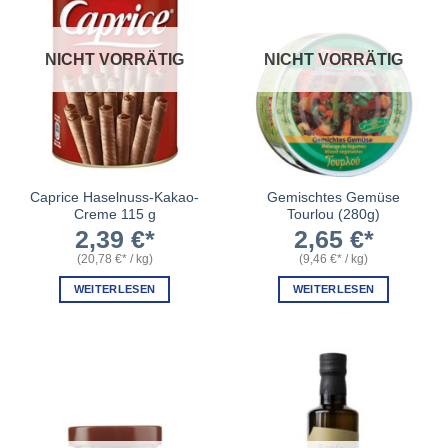
NICHT VORRÄTIG
NICHT VORRÄTIG
Caprice Haselnuss-Kakao-
Gemischtes Gemüse
Creme 115 g
Tourlou (280g)
2,39
€
2,65
€
(
20,78
€
/
kg
)
(
9,46
€
/
kg
)
WEITERLESEN
WEITERLESEN