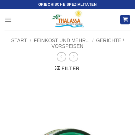
Zum
GRIECHISCHE SPEZIALITÄTEN
Inhalt
springen
START
/
FEINKOST UND MEHR...
/
GERICHTE /
VORSPEISEN
FILTER