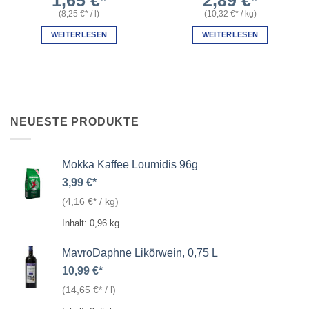
1,65
€
2,89
€
(
8,25
€
/
l
)
(
10,32
€
/
kg
)
WEITERLESEN
WEITERLESEN
NEUESTE PRODUKTE
Mokka Kaffee Loumidis 96g
3,99
€
(
4,16
€
/
kg
)
Inhalt: 0,96
kg
MavroDaphne Likörwein, 0,75 L
10,99
€
(
14,65
€
/
l
)