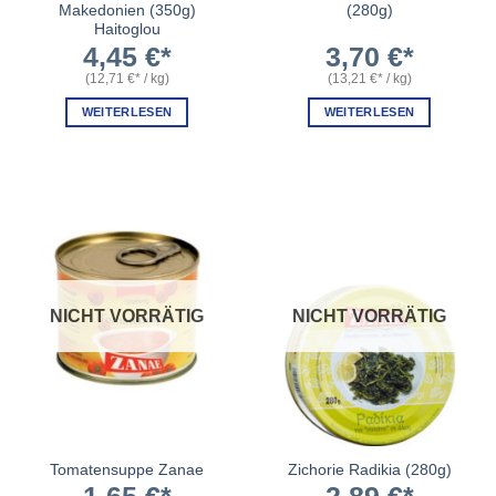
Makedonien (350g)
(280g)
Haitoglou
4,45
€
3,70
€
(
12,71
€
/
kg
)
(
13,21
€
/
kg
)
WEITERLESEN
WEITERLESEN
NICHT VORRÄTIG
NICHT VORRÄTIG
Tomatensuppe Zanae
Zichorie Radikia (280g)