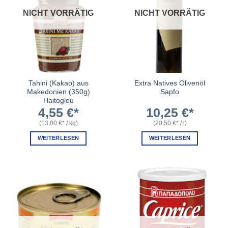
NICHT VORRÄTIG
NICHT VORRÄTIG
Tahini (Kakao) aus
Extra Natives Olivenöl
Makedonien (350g)
Sapfo
Haitoglou
4,55
€
10,25
€
(
13,00
€
/
kg
)
(
20,50
€
/
l
)
WEITERLESEN
WEITERLESEN