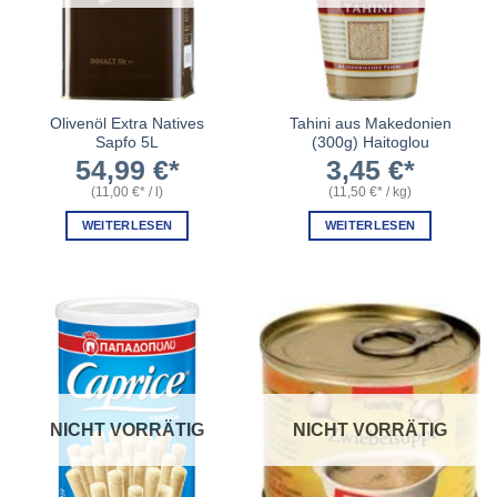
Olivenöl Extra Natives
Tahini aus Makedonien
Sapfo 5L
(300g) Haitoglou
54,99
€
3,45
€
(
11,00
€
/
l
)
(
11,50
€
/
kg
)
WEITERLESEN
WEITERLESEN
NICHT VORRÄTIG
NICHT VORRÄTIG