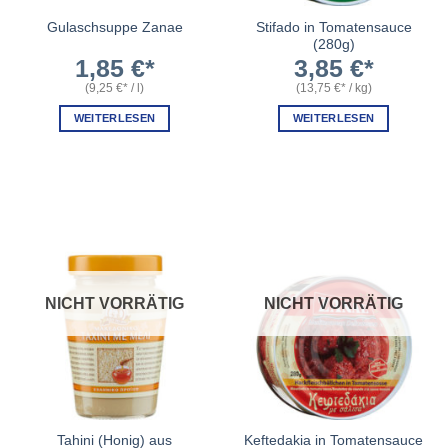
Stifado in Tomatensauce
Gulaschsuppe Zanae
(280g)
1,85
€
3,85
€
(
9,25
€
/
l
)
(
13,75
€
/
kg
)
WEITERLESEN
WEITERLESEN
NICHT VORRÄTIG
NICHT VORRÄTIG
Tahini (Honig) aus
Keftedakia in Tomatensauce