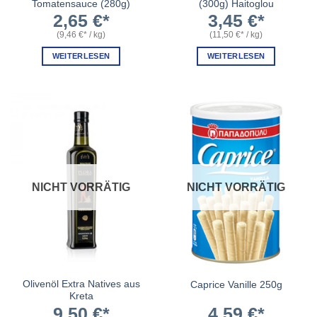
Tomatensauce (280g)
(300g) Haitoglou
2,65
€
3,45
€
(
9,46
€
/
kg
)
(
11,50
€
/
kg
)
WEITERLESEN
WEITERLESEN
NICHT VORRÄTIG
NICHT VORRÄTIG
Olivenöl Extra Natives aus
Caprice Vanille 250g
Kreta
9,50
€
4,59
€