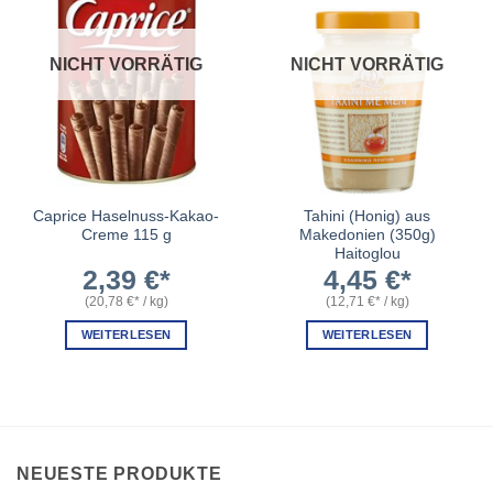
NICHT VORRÄTIG
NICHT VORRÄTIG
Caprice Haselnuss-Kakao-
Tahini (Honig) aus
Creme 115 g
Makedonien (350g)
Haitoglou
2,39
€
4,45
€
(
20,78
€
/
kg
)
(
12,71
€
/
kg
)
WEITERLESEN
WEITERLESEN
NEUESTE PRODUKTE