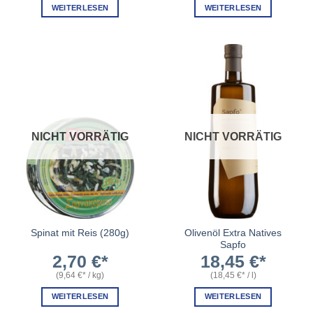
WEITERLESEN
WEITERLESEN
NICHT VORRÄTIG
NICHT VORRÄTIG
Olivenöl Extra Natives
Spinat mit Reis (280g)
Sapfo
2,70
€
18,45
€
(
9,64
€
/
kg
)
(
18,45
€
/
l
)
WEITERLESEN
WEITERLESEN