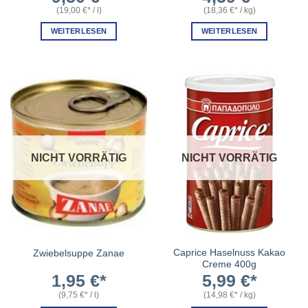
(
19,00
€
/
l
)
(
18,36
€
/
kg
)
WEITERLESEN
WEITERLESEN
NICHT VORRÄTIG
NICHT VORRÄTIG
Caprice Haselnuss Kakao
Zwiebelsuppe Zanae
Creme 400g
1,95
€
5,99
€
(
9,75
€
/
l
)
(
14,98
€
/
kg
)