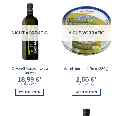
NICHT VORRÄTIG
NICHT VORRÄTIG
Olivenöl Aenaon Extra
Weinblätter mit Reis (280g)
Natives
18,99
€
2,55
€
(
18,99
€
/
l
)
(
9,11
€
/
kg
)
WEITERLESEN
WEITERLESEN