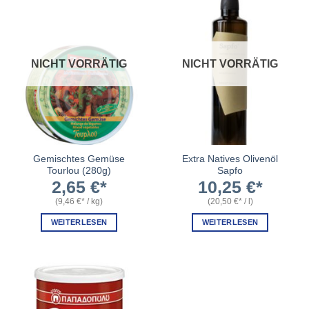
NICHT VORRÄTIG
NICHT VORRÄTIG
Gemischtes Gemüse
Extra Natives Olivenöl
Tourlou (280g)
Sapfo
2,65
€
10,25
€
(
9,46
€
/
kg
)
(
20,50
€
/
l
)
WEITERLESEN
WEITERLESEN