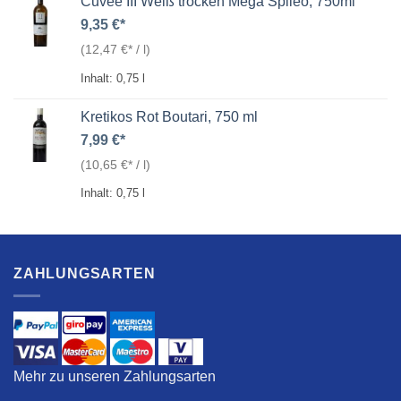
Cuvée III Weiß trocken Mega Spileo, 750ml
9,35
€
(
12,47
€
/
l
)
Inhalt: 0,75
l
Kretikos Rot Boutari, 750 ml
7,99
€
(
10,65
€
/
l
)
Inhalt: 0,75
l
ZAHLUNGSARTEN
Mehr zu unseren Zahlungsarten