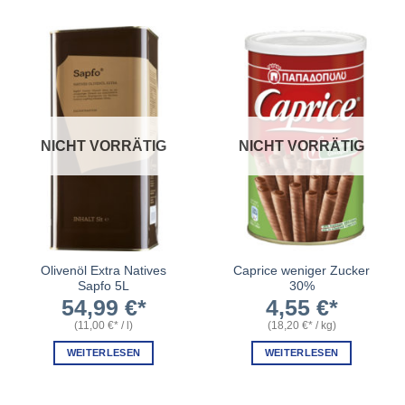
NICHT VORRÄTIG
NICHT VORRÄTIG
Olivenöl Extra Natives
Caprice weniger Zucker
Sapfo 5L
30%
54,99
€
4,55
€
(
11,00
€
/
l
)
(
18,20
€
/
kg
)
WEITERLESEN
WEITERLESEN