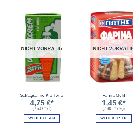
NICHT VORRÄTIG
NICHT VORRÄTI
Schlagsahne Kre Torre
Farina Mehl
4,75
€
1,45
€
(
9,50
€
/
l
)
(
2,90
€
/
kg
)
WEITERLESEN
WEITERLESEN