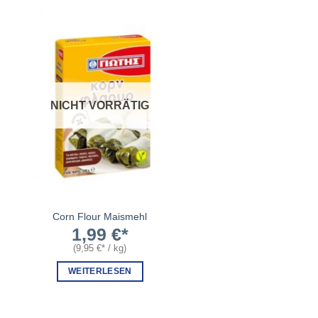
NICHT VORRÄTIG
Corn Flour Maismehl
1,99
€
(
9,95
€
/
kg
)
WEITERLESEN