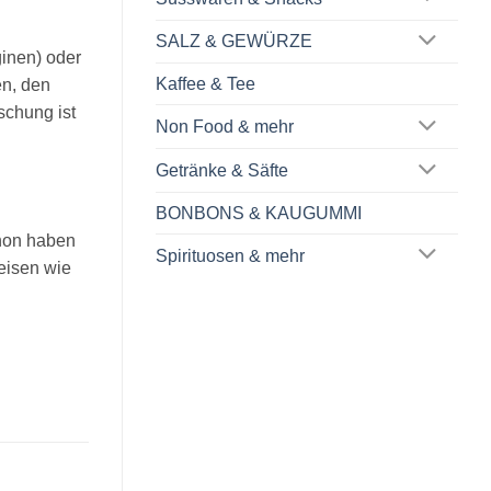
SALZ & GEWÜRZE
ginen) oder
Kaffee & Tee
en, den
schung ist
Non Food & mehr
Getränke & Säfte
BONBONS & KAUGUMMI
chon haben
Spirituosen & mehr
peisen wie