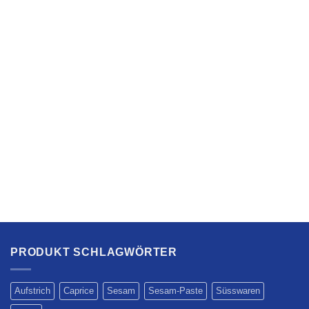
PRODUKT SCHLAGWÖRTER
Aufstrich
Caprice
Sesam
Sesam-Paste
Süsswaren