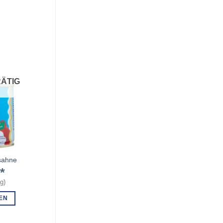
ÄTIG
sahne
€
kg
)
EN