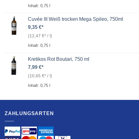
Inhalt: 0,75
l
Cuvée III Weiß trocken Mega Spileo, 750ml
9,35
€
(
12,47
€
/
l
)
Inhalt: 0,75
l
Kretikos Rot Boutari, 750 ml
7,99
€
(
10,65
€
/
l
)
Inhalt: 0,75
l
ZAHLUNGSARTEN