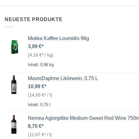
NEUESTE PRODUKTE
Mokka Kaffee Loumidis 96g
3,99
€
(
4,16
€
/
kg
)
Inhalt: 0,96
kg
MavroDaphne Likörwein, 0,75 L
10,99
€
(
14,65
€
/
l
)
Inhalt: 0,75
l
Nemea Agiorgitiko Medium-Sweet Red Wine 750m
8,75
€
(
11,67
€
/
l
)