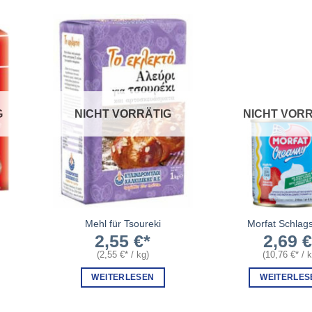
G
NICHT VORRÄTIG
NICHT VORR
Mehl für Tsoureki
Morfat Schlag
2,55
€
2,69
(
2,55
€
/
kg
)
(
10,76
€
/
WEITERLESEN
WEITERLES