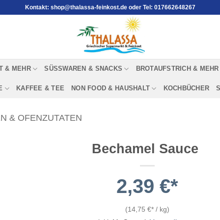
Kontakt: shop@thalassa-feinkost.de oder Tel: 017662648267
T & MEHR
SÜSSWAREN & SNACKS
BROTAUFSTRICH & MEHR
E
KAFFEE & TEE
NON FOOD & HAUSHALT
KOCHBÜCHER
N & OFENZUTATEN
Bechamel Sauce
2,39
€
(
14,75
€
/
kg
)