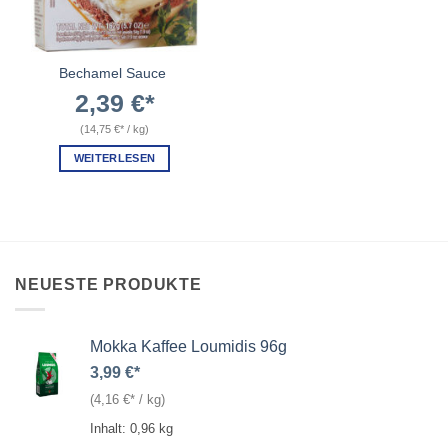
Bechamel Sauce
2,39
€
(
14,75
€
/
kg
)
WEITERLESEN
NEUESTE PRODUKTE
Mokka Kaffee Loumidis 96g
3,99
€
(
4,16
€
/
kg
)
Inhalt: 0,96
kg