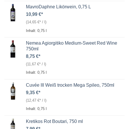
MavroDaphne Likörwein, 0,75 L
10,99
€
(
14,65
€
/
l
)
Inhalt: 0,75
l
Nemea Agiorgitiko Medium-Sweet Red Wine
750ml
8,75
€
(
11,67
€
/
l
)
Inhalt: 0,75
l
Cuvée III Weiß trocken Mega Spileo, 750ml
9,35
€
(
12,47
€
/
l
)
Inhalt: 0,75
l
Kretikos Rot Boutari, 750 ml
7,99
€