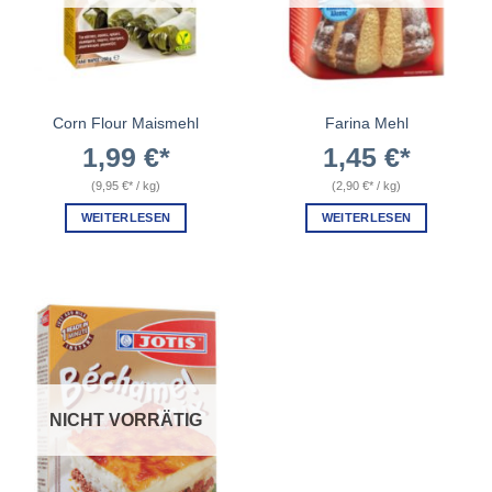
Corn Flour Maismehl
Farina Mehl
1,99
€
1,45
€
(
9,95
€
/
kg
)
(
2,90
€
/
kg
)
WEITERLESEN
WEITERLESEN
NICHT VORRÄTIG