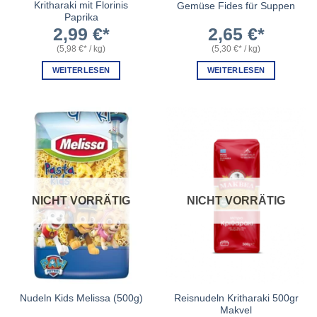
Kritharaki mit Florinis
Gemüse Fides für Suppen
Paprika
2,99
€
2,65
€
(
5,98
€
/
kg
)
(
5,30
€
/
kg
)
WEITERLESEN
WEITERLESEN
NICHT VORRÄTIG
NICHT VORRÄTIG
Reisnudeln Kritharaki 500gr
Nudeln Kids Melissa (500g)
Makvel