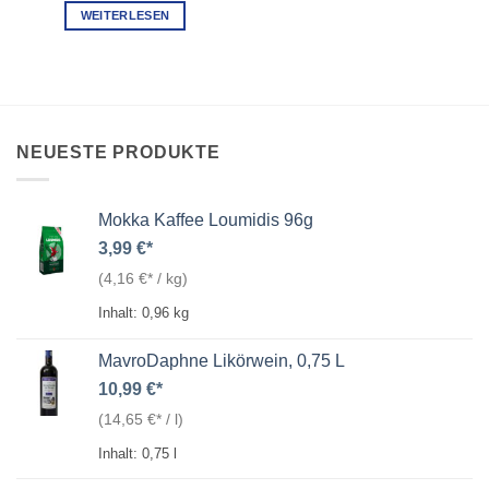
WEITERLESEN
NEUESTE PRODUKTE
Mokka Kaffee Loumidis 96g
3,99
€
(
4,16
€
/
kg
)
Inhalt: 0,96
kg
MavroDaphne Likörwein, 0,75 L
10,99
€
(
14,65
€
/
l
)
Inhalt: 0,75
l