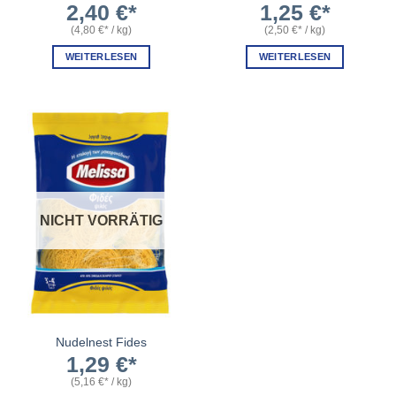
2,40
€
1,25
€
(
4,80
€
/
kg
)
(
2,50
€
/
kg
)
WEITERLESEN
WEITERLESEN
NICHT VORRÄTIG
Nudelnest Fides
1,29
€
(
5,16
€
/
kg
)