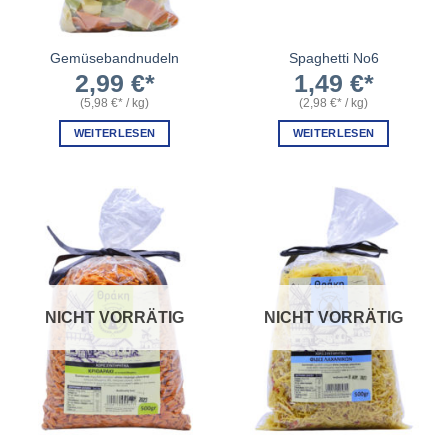
Gemüsebandnudeln
Spaghetti No6
2,99
€
1,49
€
(
5,98
€
/
kg
)
(
2,98
€
/
kg
)
WEITERLESEN
WEITERLESEN
NICHT VORRÄTIG
NICHT VORRÄTIG