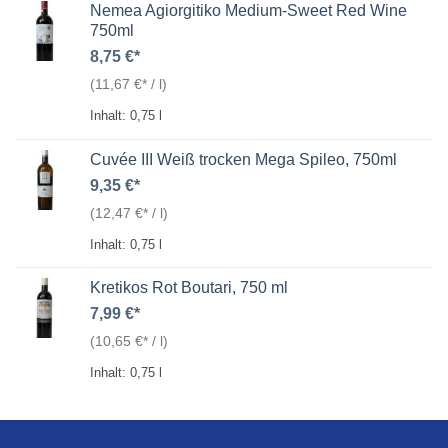
Nemea Agiorgitiko Medium-Sweet Red Wine
750ml
8,75
€
(
11,67
€
/
l
)
Inhalt: 0,75
l
Cuvée III Weiß trocken Mega Spileo, 750ml
9,35
€
(
12,47
€
/
l
)
Inhalt: 0,75
l
Kretikos Rot Boutari, 750 ml
7,99
€
(
10,65
€
/
l
)
Inhalt: 0,75
l