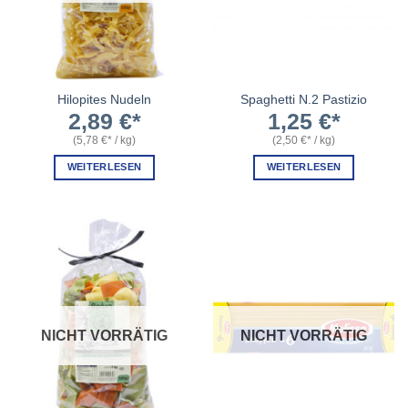
Hilopites Nudeln
Spaghetti N.2 Pastizio
2,89
€
1,25
€
(
5,78
€
/
kg
)
(
2,50
€
/
kg
)
WEITERLESEN
WEITERLESEN
NICHT VORRÄTIG
NICHT VORRÄTIG