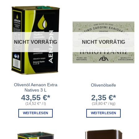
NICHT VORRÄTIG
NICHT VORRÄTIG
Olivenöl Aenaon Extra
Olivenölseife
Natives 3 L
43,55
€
2,35
€
(
14,52
€
/
l
)
(
18,80
€
/
kg
)
WEITERLESEN
WEITERLESEN