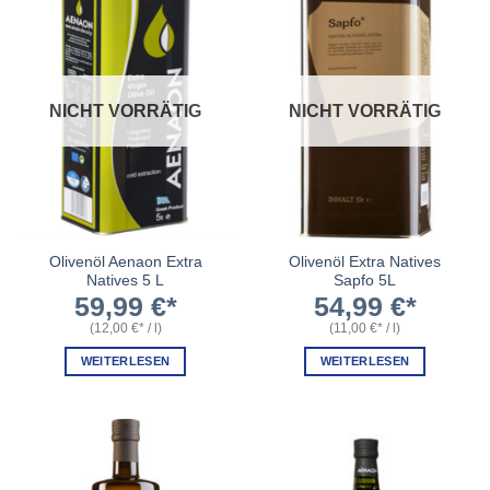
NICHT VORRÄTIG
NICHT VORRÄTIG
Olivenöl Aenaon Extra
Olivenöl Extra Natives
Natives 5 L
Sapfo 5L
59,99
€
54,99
€
(
12,00
€
/
l
)
(
11,00
€
/
l
)
WEITERLESEN
WEITERLESEN