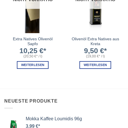
Extra Natives Olivenöl
Olivenöl Extra Natives aus
Sapfo
Kreta
10,25
€
9,50
€
(
20,50
€
/
l
)
(
19,00
€
/
l
)
WEITERLESEN
WEITERLESEN
NEUESTE PRODUKTE
Mokka Kaffee Loumidis 96g
3,99
€