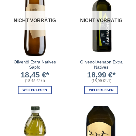
NICHT VORRÄTIG
NICHT VORRÄTIG
Olivenöl Extra Natives
Olivenöl Aenaon Extra
Sapfo
Natives
18,45
€
18,99
€
(
18,45
€
/
l
)
(
18,99
€
/
l
)
WEITERLESEN
WEITERLESEN