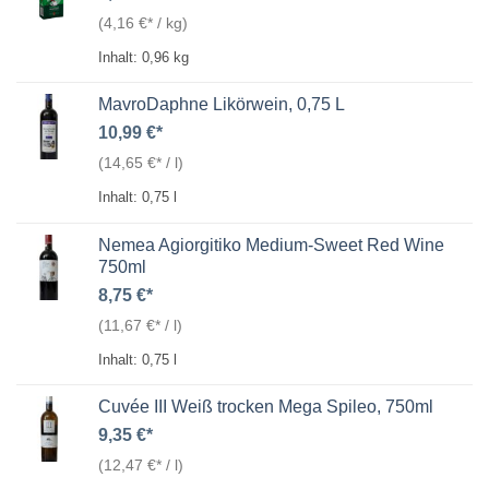
(
4,16
€
/
kg
)
Inhalt: 0,96
kg
MavroDaphne Likörwein, 0,75 L
10,99
€
(
14,65
€
/
l
)
Inhalt: 0,75
l
Nemea Agiorgitiko Medium-Sweet Red Wine
750ml
8,75
€
(
11,67
€
/
l
)
Inhalt: 0,75
l
Cuvée III Weiß trocken Mega Spileo, 750ml
9,35
€
(
12,47
€
/
l
)