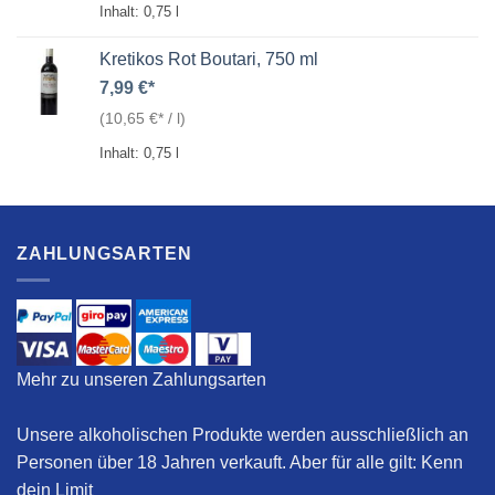
Inhalt: 0,75
l
Kretikos Rot Boutari, 750 ml
7,99
€
(
10,65
€
/
l
)
Inhalt: 0,75
l
ZAHLUNGSARTEN
Mehr zu unseren Zahlungsarten
Unsere alkoholischen Produkte werden ausschließlich an
Personen über 18 Jahren verkauft. Aber für alle gilt:
Kenn
dein Limit