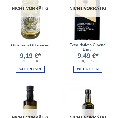
NICHT VORRÄTIG
NICHT VORRÄTIG
Extra Natives Olivenöl
Olivenkern Öl Pirineleo
Elmar
9,19
€
9,49
€
(
9,19
€
/
l
)
(
18,98
€
/
l
)
WEITERLESEN
WEITERLESEN
NICHT VORRÄTIG
NICHT VORRÄTIG