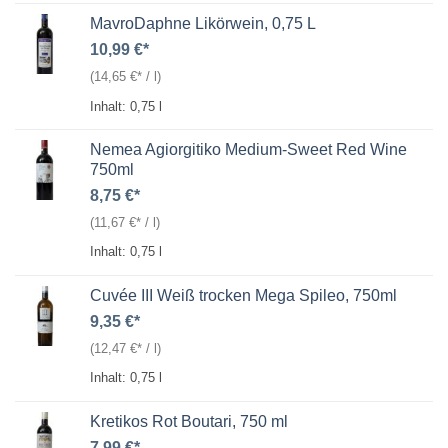
MavroDaphne Likörwein, 0,75 L
10,99
€
(
14,65
€
/
l
)
Inhalt: 0,75
l
Nemea Agiorgitiko Medium-Sweet Red Wine
750ml
8,75
€
(
11,67
€
/
l
)
Inhalt: 0,75
l
Cuvée III Weiß trocken Mega Spileo, 750ml
9,35
€
(
12,47
€
/
l
)
Inhalt: 0,75
l
Kretikos Rot Boutari, 750 ml
7,99
€