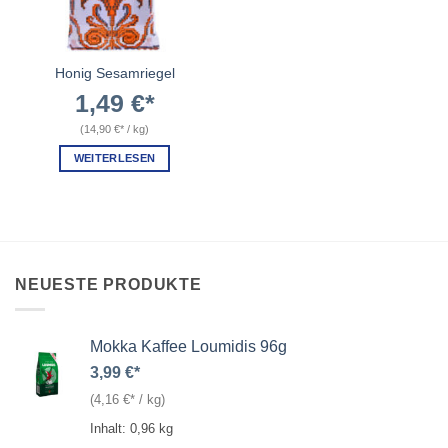
Honig Sesamriegel
1,49
€
(
14,90
€
/
kg
)
WEITERLESEN
NEUESTE PRODUKTE
Mokka Kaffee Loumidis 96g
3,99
€
(
4,16
€
/
kg
)
Inhalt: 0,96
kg