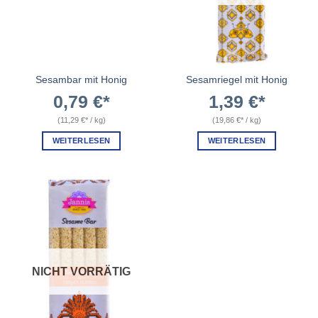
Sesambar mit Honig
Sesamriegel mit Honig
0,79
€
1,39
€
(
11,29
€
/
kg
)
(
19,86
€
/
kg
)
WEITERLESEN
WEITERLESEN
NICHT VORRÄTIG