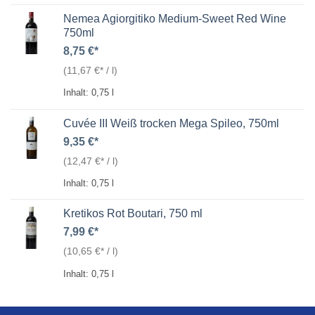
Nemea Agiorgitiko Medium-Sweet Red Wine
750ml
8,75
€
(
11,67
€
/
l
)
Inhalt: 0,75
l
Cuvée III Weiß trocken Mega Spileo, 750ml
9,35
€
(
12,47
€
/
l
)
Inhalt: 0,75
l
Kretikos Rot Boutari, 750 ml
7,99
€
(
10,65
€
/
l
)
Inhalt: 0,75
l