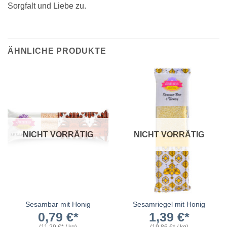
Sorgfalt und Liebe zu.
ÄHNLICHE PRODUKTE
NICHT VORRÄTIG
NICHT VORRÄTIG
Sesambar mit Honig
Sesamriegel mit Honig
0,79
€
1,39
€
(
11,29
€
/
kg
)
(
19,86
€
/
kg
)