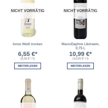
NICHT VORRÄTIG
NICHT VORRÄTIG
MavroDaphne Likörwein,
Ionos Weiß trocken
0,75 L
6,55
€
10,99
€
(
9,36
€
/
l
)
(
14,65
€
/
l
)
WEITERLESEN
WEITERLESEN