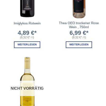
Thea OEO trockener Rose
Imiglykos Rotwein
Wein , 750ml
4,89
€
6,99
€
(
6,52
€
/
l
)
(
9,32
€
/
l
)
WEITERLESEN
WEITERLESEN
NICHT VORRÄTIG