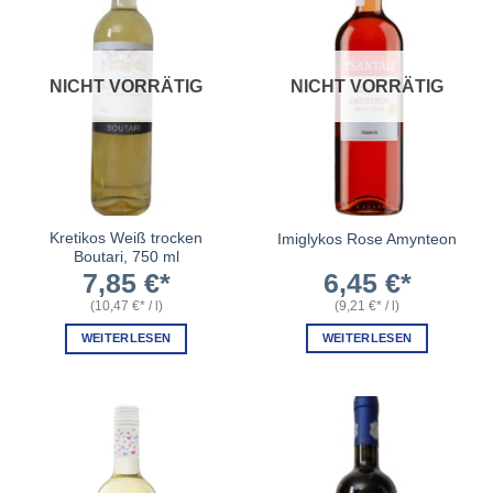
NICHT VORRÄTIG
NICHT VORRÄTIG
Kretikos Weiß trocken
Imiglykos Rose Amynteon
Boutari, 750 ml
7,85
€
6,45
€
(
10,47
€
/
l
)
(
9,21
€
/
l
)
WEITERLESEN
WEITERLESEN