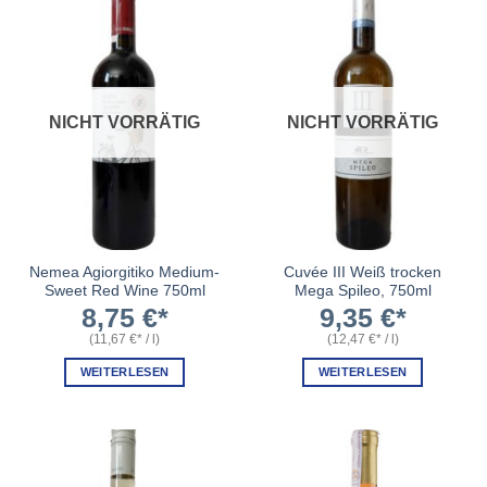
NICHT VORRÄTIG
NICHT VORRÄTIG
Nemea Agiorgitiko Medium-
Cuvée III Weiß trocken
Sweet Red Wine 750ml
Mega Spileo, 750ml
8,75
€
9,35
€
(
11,67
€
/
l
)
(
12,47
€
/
l
)
WEITERLESEN
WEITERLESEN