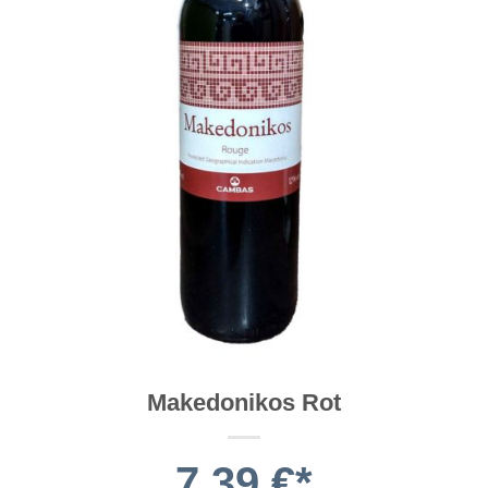
Makedonikos Rot
7,39
€