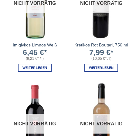
NICHT VORRÄTIG
NICHT VORRÄTIG
Imiglykos Limnos Weiß
Kretikos Rot Boutari, 750 ml
6,45
€
7,99
€
(
9,21
€
/
l
)
(
10,65
€
/
l
)
WEITERLESEN
WEITERLESEN
NICHT VORRÄTIG
NICHT VORRÄTIG