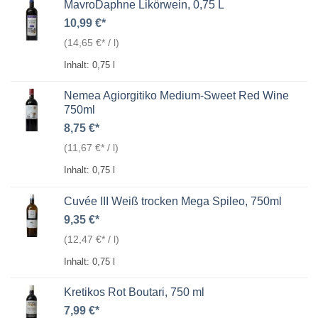
MavroDaphne Likörwein, 0,75 L
10,99
€
(
14,65
€
/
l
)
Inhalt: 0,75
l
Nemea Agiorgitiko Medium-Sweet Red Wine
750ml
8,75
€
(
11,67
€
/
l
)
Inhalt: 0,75
l
Cuvée III Weiß trocken Mega Spileo, 750ml
9,35
€
(
12,47
€
/
l
)
Inhalt: 0,75
l
Kretikos Rot Boutari, 750 ml
7,99
€