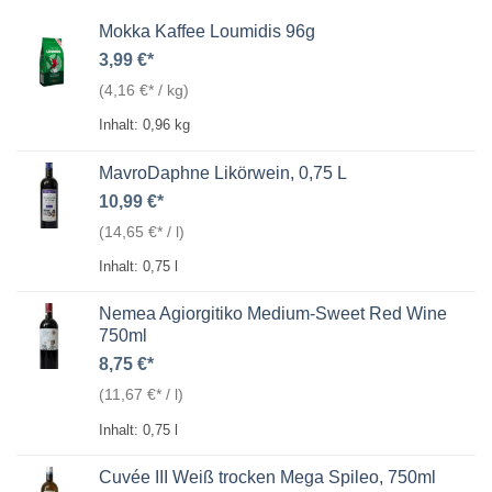
Mokka Kaffee Loumidis 96g
3,99
€
(
4,16
€
/
kg
)
Inhalt: 0,96
kg
MavroDaphne Likörwein, 0,75 L
10,99
€
(
14,65
€
/
l
)
Inhalt: 0,75
l
Nemea Agiorgitiko Medium-Sweet Red Wine
750ml
8,75
€
(
11,67
€
/
l
)
Inhalt: 0,75
l
Cuvée III Weiß trocken Mega Spileo, 750ml