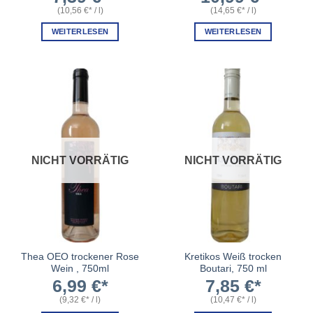
(
10,56
€
/
l
)
(
14,65
€
/
l
)
WEITERLESEN
WEITERLESEN
NICHT VORRÄTIG
NICHT VORRÄTIG
Thea OEO trockener Rose
Kretikos Weiß trocken
Wein , 750ml
Boutari, 750 ml
6,99
€
7,85
€
(
9,32
€
/
l
)
(
10,47
€
/
l
)