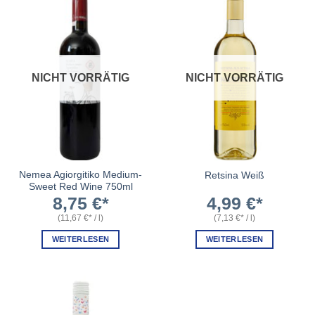
NICHT VORRÄTIG
NICHT VORRÄTIG
Nemea Agiorgitiko Medium-
Retsina Weiß
Sweet Red Wine 750ml
8,75
€
4,99
€
(
11,67
€
/
l
)
(
7,13
€
/
l
)
WEITERLESEN
WEITERLESEN