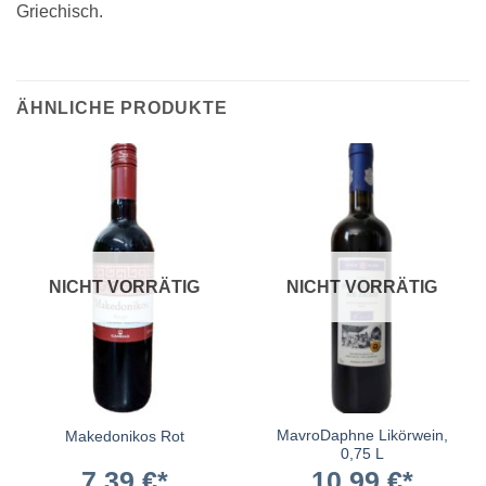
Griechisch.
ÄHNLICHE PRODUKTE
NICHT VORRÄTIG
NICHT VORRÄTIG
MavroDaphne Likörwein,
Makedonikos Rot
0,75 L
7,39
€
10,99
€