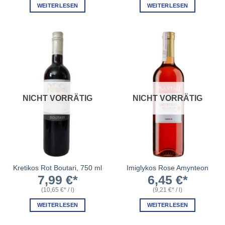
WEITERLESEN
WEITERLESEN
NICHT VORRÄTIG
NICHT VORRÄTIG
Kretikos Rot Boutari, 750 ml
Imiglykos Rose Amynteon
7,99
€
6,45
€
(
10,65
€
/
l
)
(
9,21
€
/
l
)
WEITERLESEN
WEITERLESEN