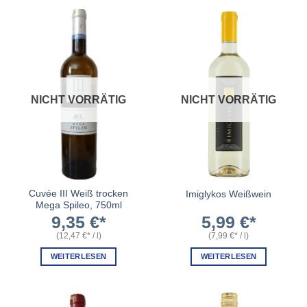
NICHT VORRÄTIG
NICHT VORRÄTIG
Cuvée III Weiß trocken
Imiglykos Weißwein
Mega Spileo, 750ml
9,35
€
5,99
€
(
12,47
€
/
l
)
(
7,99
€
/
l
)
WEITERLESEN
WEITERLESEN