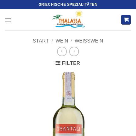
Zum
GRIECHISCHE SPEZIALITÄTEN
Inhalt
springen
START
/
WEIN
/
WEISSWEIN
FILTER