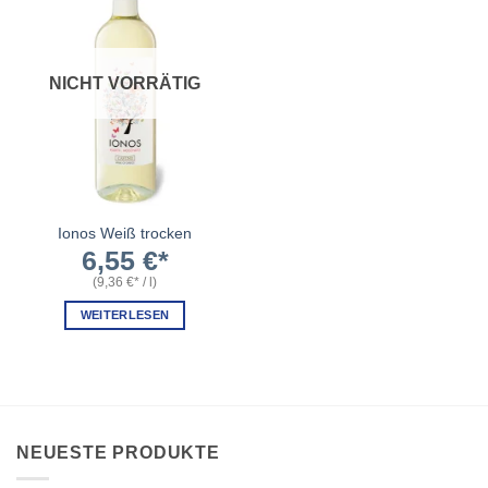
NICHT VORRÄTIG
Ionos Weiß trocken
6,55
€
(
9,36
€
/
l
)
WEITERLESEN
NEUESTE PRODUKTE