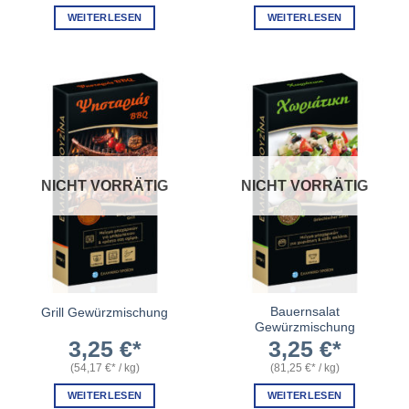
WEITERLESEN
WEITERLESEN
NICHT VORRÄTIG
NICHT VORRÄTIG
Bauernsalat
Grill Gewürzmischung
Gewürzmischung
3,25
€
3,25
€
(
54,17
€
/
kg
)
(
81,25
€
/
kg
)
WEITERLESEN
WEITERLESEN