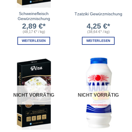
Schweinefleisch
Tzatziki Gewürzmischung
Gewürzmischung
2,89
€
4,25
€
(
48,17
€
/
kg
)
(
38,64
€
/
kg
)
WEITERLESEN
WEITERLESEN
NICHT VORRÄTIG
NICHT VORRÄTIG