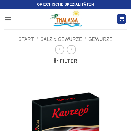
Zum
GRIECHISCHE SPEZIALITÄTEN
Inhalt
springen
START
/
SALZ & GEWÜRZE
/
GEWÜRZE
FILTER