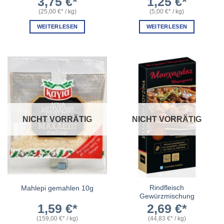
3,75
€
1,25
€
(
25,00
€
/
kg
)
(
5,00
€
/
kg
)
WEITERLESEN
WEITERLESEN
NICHT VORRÄTIG
NICHT VORRÄTIG
Rindfleisch
Mahlepi gemahlen 10g
Gewürzmischung
1,59
€
2,69
€
(
159,00
€
/
kg
)
(
44,83
€
/
kg
)