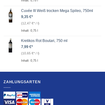
Inhalt: 0,75
l
Cuvée III Weiß trocken Mega Spileo, 750ml
9,35
€
(
12,47
€
/
l
)
Inhalt: 0,75
l
Kretikos Rot Boutari, 750 ml
7,99
€
(
10,65
€
/
l
)
Inhalt: 0,75
l
ZAHLUNGSARTEN