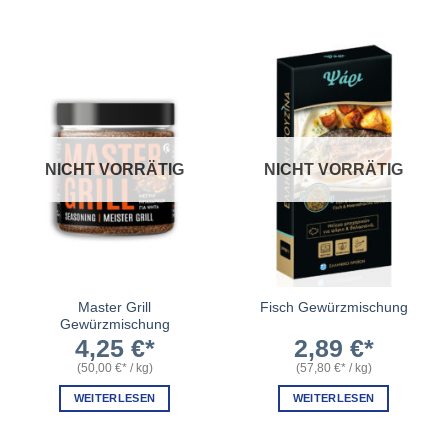
NICHT VORRÄTIG
NICHT VORRÄTIG
Master Grill
Fisch Gewürzmischung
Gewürzmischung
4,25
€
2,89
€
(
50,00
€
/
kg
)
(
57,80
€
/
kg
)
WEITERLESEN
WEITERLESEN