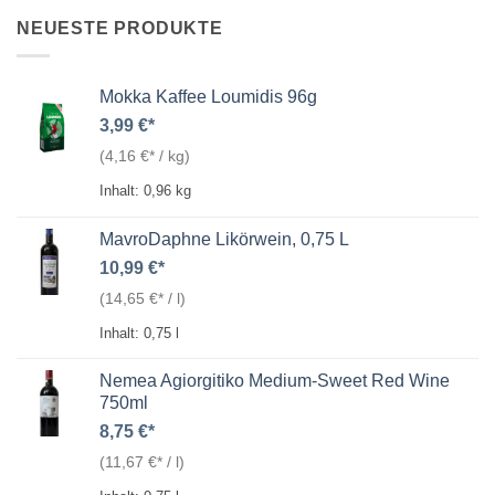
NEUESTE PRODUKTE
Mokka Kaffee Loumidis 96g
3,99
€
(
4,16
€
/
kg
)
Inhalt: 0,96
kg
MavroDaphne Likörwein, 0,75 L
10,99
€
(
14,65
€
/
l
)
Inhalt: 0,75
l
Nemea Agiorgitiko Medium-Sweet Red Wine
750ml
8,75
€
(
11,67
€
/
l
)