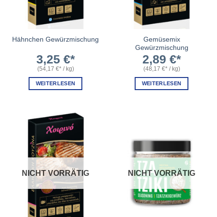
Gemüsemix
Hähnchen Gewürzmischung
Gewürzmischung
3,25
€
2,89
€
(
54,17
€
/
kg
)
(
48,17
€
/
kg
)
WEITERLESEN
WEITERLESEN
NICHT VORRÄTIG
NICHT VORRÄTIG