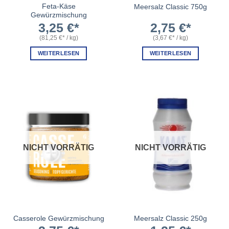
Feta-Käse
Meersalz Classic 750g
Gewürzmischung
3,25
€
2,75
€
(
81,25
€
/
kg
)
(
3,67
€
/
kg
)
WEITERLESEN
WEITERLESEN
NICHT VORRÄTIG
NICHT VORRÄTIG
Casserole Gewürzmischung
Meersalz Classic 250g