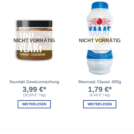
NICHT VORRÄTIG
NICHT VORRÄTIG
Souvlaki Gewürzmischung
Meersalz Classic 400g
3,99
€
1,79
€
(
30,69
€
/
kg
)
(
4,48
€
/
kg
)
WEITERLESEN
WEITERLESEN