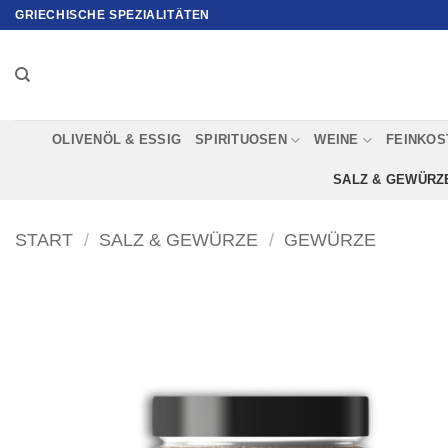
Zum
GRIECHISCHE SPEZIALITÄTEN
Inhalt
springen
OLIVENÖL & ESSIG
SPIRITUOSEN
WEINE
FEINKOS
SALZ & GEWÜRZ
START
/
SALZ & GEWÜRZE
/
GEWÜRZE