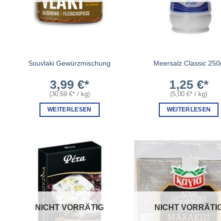
Souvlaki Gewürzmischung
Meersalz Classic 250
3,99
€
1,25
€
(
30,69
€
/
kg
)
(
5,00
€
/
kg
)
WEITERLESEN
WEITERLESEN
NICHT VORRÄTIG
NICHT VORRÄTI