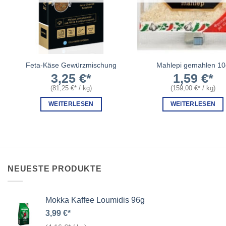
Feta-Käse Gewürzmischung
Mahlepi gemahlen 10
3,25
€
1,59
€
(
81,25
€
/
kg
)
(
159,00
€
/
kg
)
WEITERLESEN
WEITERLESEN
NEUESTE PRODUKTE
Mokka Kaffee Loumidis 96g
3,99
€