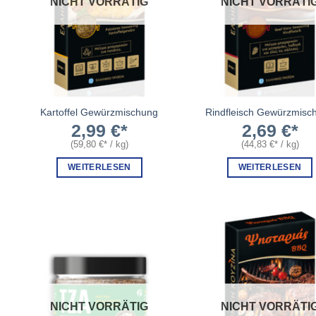
NICHT VORRÄTIG
NICHT VORRÄTI
Kartoffel Gewürzmischung
Rindfleisch Gewürzmisc
2,99
€
2,69
€
(
59,80
€
/
kg
)
(
44,83
€
/
kg
)
WEITERLESEN
WEITERLESEN
NICHT VORRÄTIG
NICHT VORRÄTI