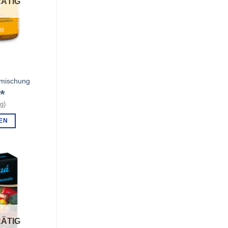
ÄTIG
mischung
€
kg
)
EN
ÄTIG