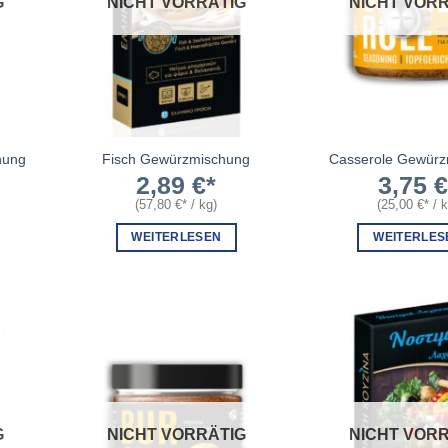
G
NICHT VORRÄTIG
NICHT VORR
hung
Fisch Gewürzmischung
Casserole Gewürz
2,89
€
3,75
(
57,80
€
/
kg
)
(
25,00
€
/
WEITERLESEN
WEITERLES
G
NICHT VORRÄTIG
NICHT VORR