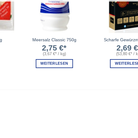
g
Meersalz Classic 750g
Scharfe Gewürzm
2,75
€
2,69
(
3,67
€
/
kg
)
(
53,80
€
/
WEITERLESEN
WEITERLES