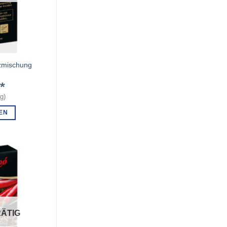
zmischung
€
kg
)
EN
ÄTIG