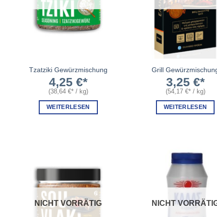
Tzatziki Gewürzmischung
Grill Gewürzmischun
4,25
€
3,25
€
(
38,64
€
/
kg
)
(
54,17
€
/
kg
)
WEITERLESEN
WEITERLESEN
NICHT VORRÄTIG
NICHT VORRÄTI