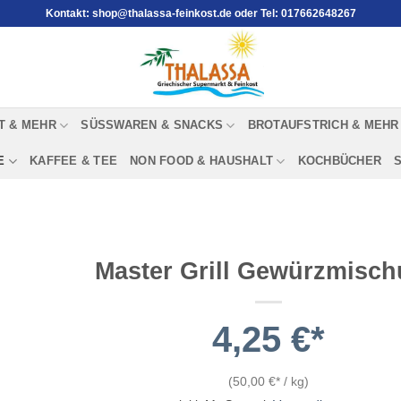
Kontakt: shop@thalassa-feinkost.de oder Tel: 017662648267
T & MEHR
SÜSSWAREN & SNACKS
BROTAUFSTRICH & MEHR
E
KAFFEE & TEE
NON FOOD & HAUSHALT
KOCHBÜCHER
Master Grill Gewürzmisc
4,25
€
(
50,00
€
/
kg
)