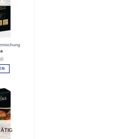
zmischung
€
kg
)
EN
ÄTIG