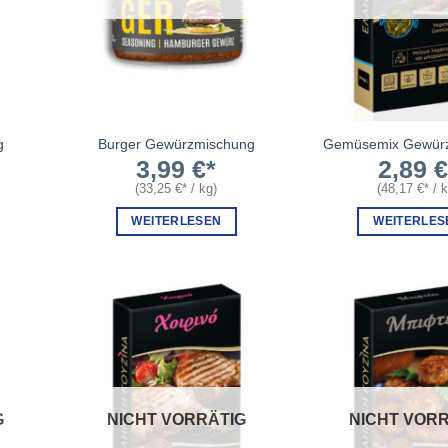
g
Burger Gewürzmischung
Gemüsemix Gewür
3,99
€
2,89
(
33,25
€
/
kg
)
(
48,17
€
/
WEITERLESEN
WEITERLES
G
NICHT VORRÄTIG
NICHT VORR