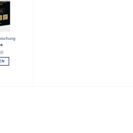
ischung
€
kg
)
EN