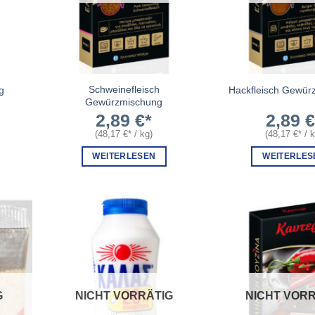
Schweinefleisch
g
Hackfleisch Gewür
Gewürzmischung
2,89
€
2,89
(
48,17
€
/
kg
)
(
48,17
€
/
WEITERLESEN
WEITERLES
G
NICHT VORRÄTIG
NICHT VORR