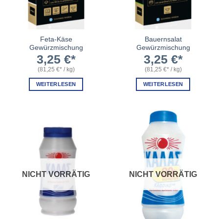
Feta-Käse
Bauernsalat
Gewürzmischung
Gewürzmischung
3,25
€
3,25
€
(
81,25
€
/
kg
)
(
81,25
€
/
kg
)
WEITERLESEN
WEITERLESEN
NICHT VORRÄTIG
NICHT VORRÄTIG