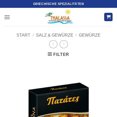
Zum
GRIECHISCHE SPEZIALITÄTEN
Inhalt
springen
START
/
SALZ & GEWÜRZE
/
GEWÜRZE
FILTER