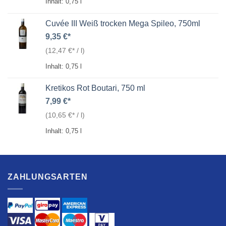
Inhalt: 0,75
l
Cuvée III Weiß trocken Mega Spileo, 750ml
9,35
€
(
12,47
€
/
l
)
Inhalt: 0,75
l
Kretikos Rot Boutari, 750 ml
7,99
€
(
10,65
€
/
l
)
Inhalt: 0,75
l
ZAHLUNGSARTEN