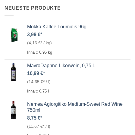
NEUESTE PRODUKTE
Mokka Kaffee Loumidis 96g
3,99
€
(
4,16
€
/
kg
)
Inhalt: 0,96
kg
MavroDaphne Likörwein, 0,75 L
10,99
€
(
14,65
€
/
l
)
Inhalt: 0,75
l
Nemea Agiorgitiko Medium-Sweet Red Wine
750ml
8,75
€
(
11,67
€
/
l
)