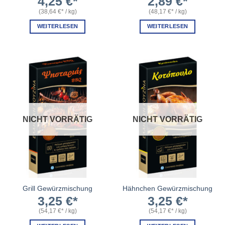
4,25
€
2,89
€
(
38,64
€
/
kg
)
(
48,17
€
/
kg
)
WEITERLESEN
WEITERLESEN
NICHT VORRÄTIG
NICHT VORRÄTIG
Grill Gewürzmischung
Hähnchen Gewürzmischung
3,25
€
3,25
€
(
54,17
€
/
kg
)
(
54,17
€
/
kg
)