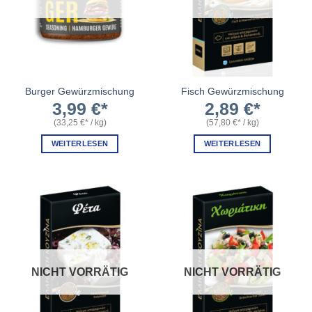
Burger Gewürzmischung
Fisch Gewürzmischung
3,99
€
2,89
€
(
33,25
€
/
kg
)
(
57,80
€
/
kg
)
WEITERLESEN
WEITERLESEN
NICHT VORRÄTIG
NICHT VORRÄTIG