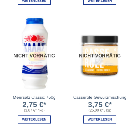
WEITERLESEN
WEITERLESEN
NICHT VORRÄTIG
NICHT VORRÄTIG
Meersalz Classic 750g
Casserole Gewürzmischung
2,75
€
3,75
€
(
3,67
€
/
kg
)
(
25,00
€
/
kg
)
WEITERLESEN
WEITERLESEN