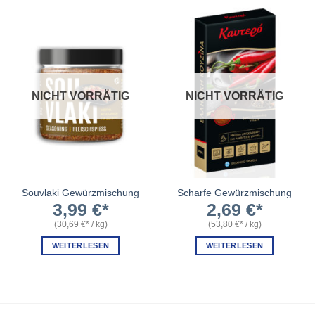
NICHT VORRÄTIG
NICHT VORRÄTIG
Souvlaki Gewürzmischung
Scharfe Gewürzmischung
3,99
€
2,69
€
(
30,69
€
/
kg
)
(
53,80
€
/
kg
)
WEITERLESEN
WEITERLESEN