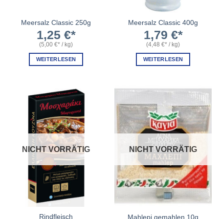
Meersalz Classic 250g
Meersalz Classic 400g
1,25
€
1,79
€
(
5,00
€
/
kg
)
(
4,48
€
/
kg
)
WEITERLESEN
WEITERLESEN
NICHT VORRÄTIG
NICHT VORRÄTIG
Rindfleisch
Mahlepi gemahlen 10g