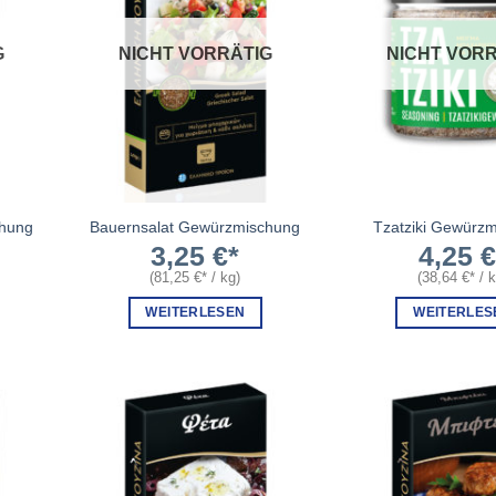
G
NICHT VORRÄTIG
NICHT VORR
hung
Bauernsalat Gewürzmischung
Tzatziki Gewürz
3,25
€
4,25
(
81,25
€
/
kg
)
(
38,64
€
/
WEITERLESEN
WEITERLES