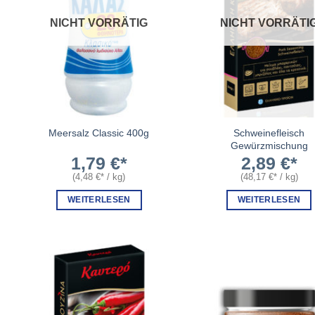
NICHT VORRÄTIG
NICHT VORRÄTI
Schweinefleisch
Meersalz Classic 400g
Gewürzmischung
1,79
€
2,89
€
(
4,48
€
/
kg
)
(
48,17
€
/
kg
)
WEITERLESEN
WEITERLESEN