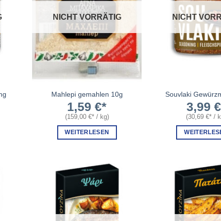
G
NICHT VORRÄTIG
NICHT VORR
ng
Mahlepi gemahlen 10g
Souvlaki Gewürz
1,59
€
3,99
(
159,00
€
/
kg
)
(
30,69
€
/
WEITERLESEN
WEITERLES