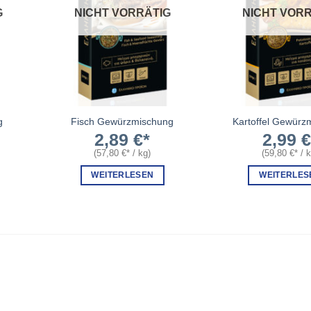
G
NICHT VORRÄTIG
NICHT VORR
g
Fisch Gewürzmischung
Kartoffel Gewürz
2,89
€
2,99
(
57,80
€
/
kg
)
(
59,80
€
/
WEITERLESEN
WEITERLES