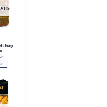
ÄTIG
mischung
€
kg
)
EN