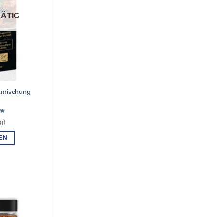
ÄTIG
zmischung
€
kg
)
EN