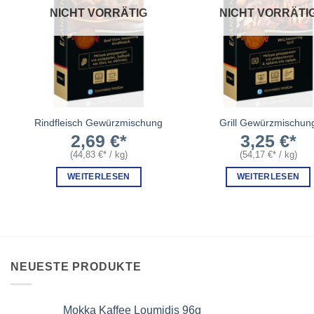
NICHT VORRÄTIG
NICHT VORRÄTI
Rindfleisch Gewürzmischung
Grill Gewürzmischun
2,69
€
3,25
€
(
44,83
€
/
kg
)
(
54,17
€
/
kg
)
WEITERLESEN
WEITERLESEN
NEUESTE PRODUKTE
Mokka Kaffee Loumidis 96g