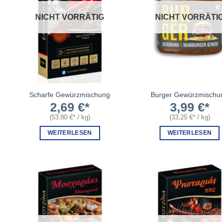
NICHT VORRÄTIG
NICHT VORRÄTI
Scharfe Gewürzmischung
Burger Gewürzmischu
2,69
€
3,99
€
(
53,80
€
/
kg
)
(
33,25
€
/
kg
)
WEITERLESEN
WEITERLESEN