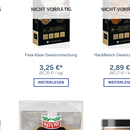
G
NICHT VORRÄTIG
NICHT VORR
Feta-Käse Gewürzmischung
Hackfleisch Gewür
3,25
€
2,89
(
81,25
€
/
kg
)
(
48,17
€
/
WEITERLESEN
WEITERLES