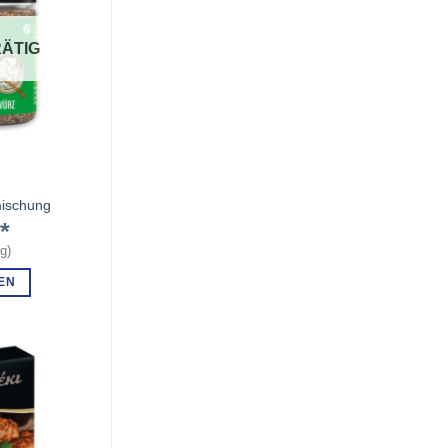
ÄTIG
mischung
€
kg
)
EN