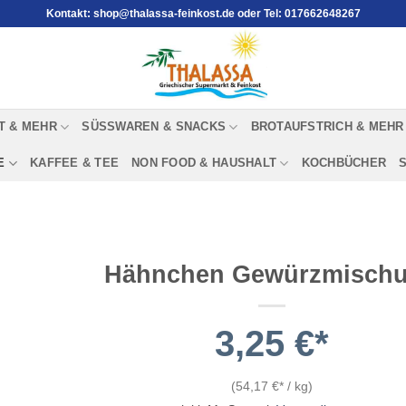
Kontakt: shop@thalassa-feinkost.de oder Tel: 017662648267
T & MEHR
SÜSSWAREN & SNACKS
BROTAUFSTRICH & MEHR
E
KAFFEE & TEE
NON FOOD & HAUSHALT
KOCHBÜCHER
Hähnchen Gewürzmisch
3,25
€
(
54,17
€
/
kg
)