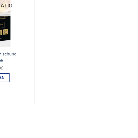
ÄTIG
mischung
€
kg
)
EN