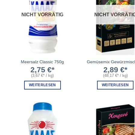
NICHT VORRÄTIG
NICHT VORRÄTI
Meersalz Classic 750g
Gemüsemix Gewürzmisc
2,75
€
2,89
€
(
3,67
€
/
kg
)
(
48,17
€
/
kg
)
WEITERLESEN
WEITERLESEN